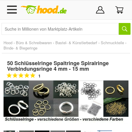
Hood
›
Büro & Schreibwaren
›
Bastel- & Künstlerbedarf
›
Schmuckteile
›
Binde- & Biegeringe
50 Schlüsselringe Spaltringe Spiralringe
Verbindungsringe 4 mm - 15 mm
1
Doppelt antippen zum
vergrößern