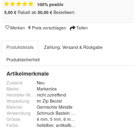
100% positiv
5,00 €
Rabatt ab
50,00 €
Bestellwert.
Merken
Preis vorschlagen
Teilen
Produktdetails
Zahlung, Versand & Rückgabe
Produktsicherheit
Artikelmerkmale
Zustand:
Neu
Marke:
Markenlos
Hersteller Nr.:
nicht zutreffend
Verpackung
:
im Zip Beutel
Material
:
Gemischte Metalle
Verwendung
:
Schmuck Basteln Schmuck
Grösse
:
Farbe
: