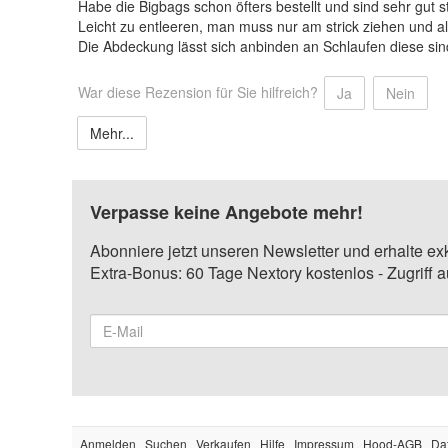
Habe die Bigbags schon öfters bestellt und sind sehr gut st
Leicht zu entleeren, man muss nur am strick ziehen und all
Die Abdeckung lässt sich anbinden an Schlaufen diese sind
War diese Rezension für Sie hilfreich?
Ja
Nein
Mehr...
Verpasse keine Angebote mehr!
Abonniere jetzt unseren Newsletter und erhalte ex
Extra-Bonus: 60 Tage Nextory kostenlos - Zugriff 
Anmelden
Suchen
Verkaufen
Hilfe
Impressum
Hood-AGB
Da