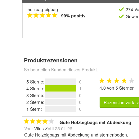
holzbag-bigbag
274 Ve
99% positiv
Gewerb
Produktrezensionen
So beurteilen Kunden dieses Produkt.
5 Sterne
:
0
4.0 von 5 Sternen
4 Sterne
:
1
3 Sterne
:
0
2 Sterne
:
0
Rezension verfas
1 Stern
:
0
Gute Holzbigbags mit Abdeckung
Von:
Vitus Zettl
25.01.26
Gute Holzbigbags mit Abdeckung und sternenboden.