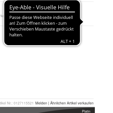
rke:
simple pack
tikel Nr.:
0127115521
Melden
|
Ähnlichen
Artikel verkaufen
Platin