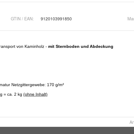
GTIN / EAN:
9120103991850
Ma
Ar