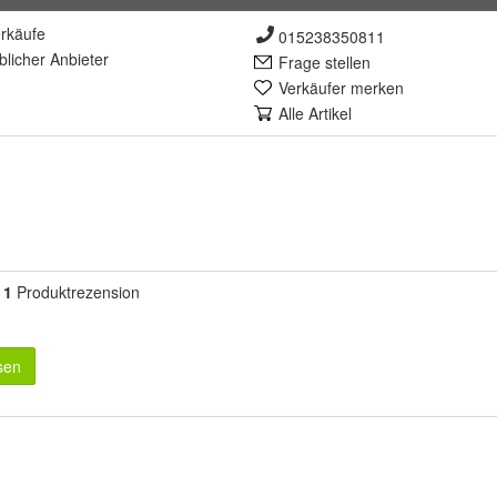
rkäufe
015238350811
lich
er Anbieter
Frage stellen
Verkäufer merken
Alle Artikel
1
Produktrezension
sen