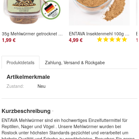
35g Mehlwürmer getrocknet ENTAVA Futter für Reptilien Schlange Amphibien Mäuse
ENTAVA Insektenmehl 100g Proteinergänzung für Insektenfresser, Mäuse, Reptilien
1,99 €
4,99 €
1
Produktdetails
Zahlung, Versand & Rückgabe
Artikelmerkmale
Zustand:
Neu
Kurzbeschreibung
*
ENTAVA Mehlwürmer sind ein hochwertiges Einzelfuttermittel für
Reptilien, Nager und Vögel . Unsere Mehlwürmer wurden bei
Rostock unter höchsten Standards gezüchtet und verarbeitet um
höchste Qualität und Frische zu gewährleisten. Besuchen Sie gerne