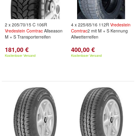
2 x 205/70/15 C 106R
4 x 225/65/16 112R
Vredestein
Vredestein
Comtrac
Allseason
Comtrac
2 mit M + S Kennung
M + S Transporterreifen
Allwetterreifen
181,00 €
400,00 €
Kostenloser Versand
Kostenloser Versand