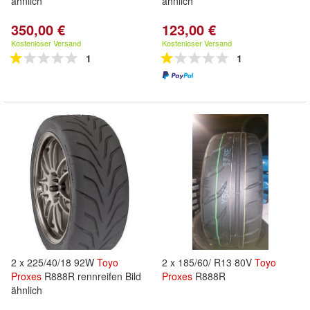
ähnlich
ähnlich
350,00 €
123,00 €
Kostenloser Versand
Kostenloser Versand
1
1
2 x 225/40/18 92W
Toyo
2 x 185/60/ R13 80V
Toyo
Proxes
R888R rennreifen Bild
Proxes
R888R
ähnlich