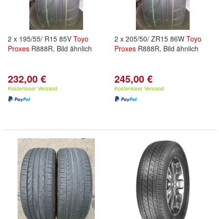
2 x 195/55/ R15 85V
Toyo
2 x 205/50/ ZR15 86W
Toyo
Proxes
R888R, Bild ähnlich
Proxes
R888R, Bild ähnlich
232,00 €
245,00 €
Kostenloser Versand
Kostenloser Versand