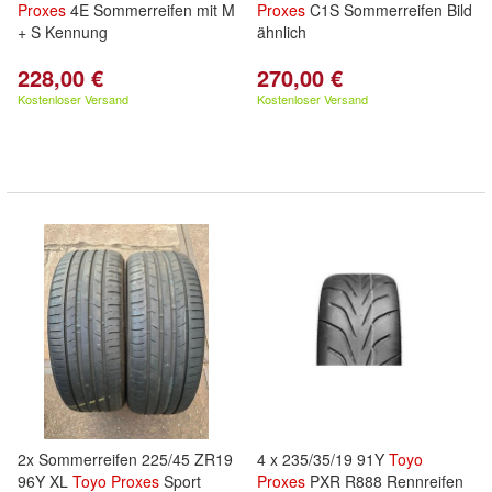
Proxes
4E Sommerreifen mit M
Proxes
C1S Sommerreifen Bild
+ S Kennung
ähnlich
228,00 €
270,00 €
Kostenloser Versand
Kostenloser Versand
2x Sommerreifen 225/45 ZR19
4 x 235/35/19 91Y
Toyo
96Y XL
Toyo
Proxes
Sport
Proxes
PXR R888 Rennreifen