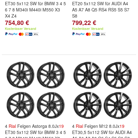
ET30 5x112 SW für BMW 3 4 5
ET20 5x112 SW für AUDI A4
6 7 8 M340i M440i M550 X3
A5 A7 A8 Q5 RS4 RS5 S5 S7
X4 Z4
S8
754,80 €
799,22 €
Kostenloser Versand
Kostenloser Versand
4
Rial
Felgen Astorga 8.0Jx
19
4
Rial
Felgen M12 8.0Jx
19
ET30 5x112 SW für BMW 3 4 5
ET30,5 5x112 SW für AUDI A4