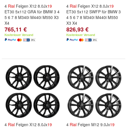
4
Rial
Felgen X12 8.0Jx
19
4
Rial
Felgen X12 8.0Jx
19
ET30 5x112 GRA für BMW 3 4
ET30 5x112 SWFP für BMW 3
5 6 7 8 M340i M440i M550 X3
4 5 6 7 8 M340i M440i M550
X4
X3 X4
765,11 €
826,93 €
Kostenloser Versand
Kostenloser Versand
4
Rial
Felgen X12 8.0Jx
19
4
Rial
Felgen M12 9.0Jx
19