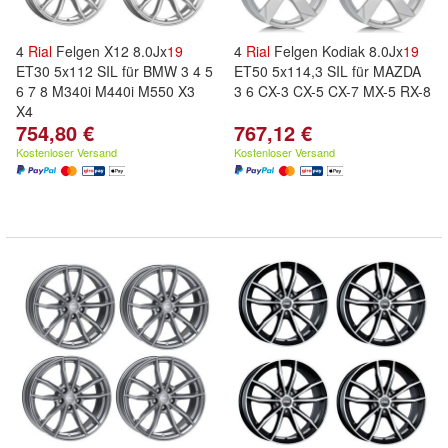
4
Rial
Felgen X12 8.0Jx
19
4
Rial
Felgen Kodiak 8.0Jx
19
ET30 5x112 SIL für BMW 3 4 5
ET50 5x114,3 SIL für MAZDA
6 7 8 M340i M440i M550 X3
3 6 CX-3 CX-5 CX-7 MX-5 RX-8
X4
754,80 €
767,12 €
Kostenloser Versand
Kostenloser Versand