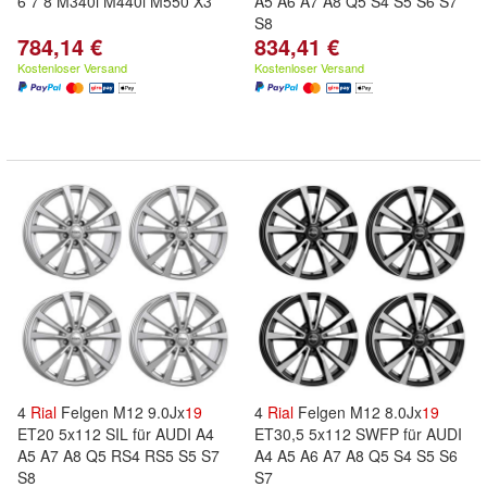
6 7 8 M340i M440i M550 X3
A5 A6 A7 A8 Q5 S4 S5 S6 S7
S8
784,14 €
834,41 €
Kostenloser Versand
Kostenloser Versand
4
Rial
Felgen M12 9.0Jx
19
4
Rial
Felgen M12 8.0Jx
19
ET20 5x112 SIL für AUDI A4
ET30,5 5x112 SWFP für AUDI
A5 A7 A8 Q5 RS4 RS5 S5 S7
A4 A5 A6 A7 A8 Q5 S4 S5 S6
S8
S7