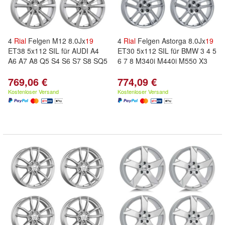
4
Rial
Felgen M12 8.0Jx
19
4
Rial
Felgen Astorga 8.0Jx
19
ET38 5x112 SIL für AUDI A4
ET30 5x112 SIL für BMW 3 4 5
A6 A7 A8 Q5 S4 S6 S7 S8 SQ5
6 7 8 M340i M440i M550 X3
769,06 €
774,09 €
Kostenloser Versand
Kostenloser Versand