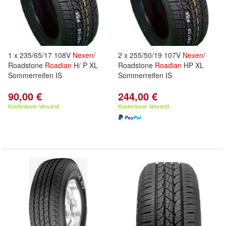
1 x 235/65/17 108V
Nexen
/
2 x 255/50/19 107V
Nexen
/
Roadstone
Roadian
H/ P XL
Roadstone
Roadian
HP XL
Sommerreifen IS
Sommerreifen IS
90,00 €
244,00 €
Kostenloser Versand
Kostenloser Versand