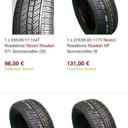
1 x 235/65/17 104T
1 x 275/55/20 117V
Nexen
/
Roadstone/
Nexen
Roadian
Roadstone
Roadian
HP
571 Sommerreifen (IS)
Sommerreifen IS
98,00 €
131,00 €
Kostenloser Versand
Kostenloser Versand