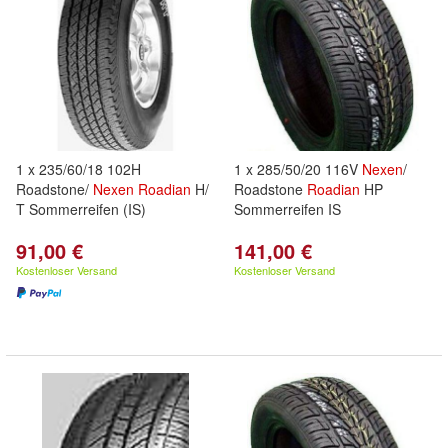
1 x 235/60/18 102H
1 x 285/50/20 116V
Nexen
/
Roadstone/
Nexen
Roadian
H/
Roadstone
Roadian
HP
T Sommerreifen (IS)
Sommerreifen IS
91,00 €
141,00 €
Kostenloser Versand
Kostenloser Versand