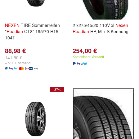
NEXEN
TIRE Sommerreifen
2 x275/45/20 110V xl
Nexen
"
Roadian
CT8" 195/70 R15
Roadian
HP, M + S Kennung
104T
88,98 €
254,00 €
Kostenloser Versand
141,50 €
+ 5,90 € Versand
- 37%