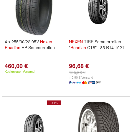
4 x 255/30/22 95V
Nexen
NEXEN
TIRE Sommerreifen
Roadian
HP Sommerreifen
"
Roadian
CT8" 185 R14 102T
460,00 €
96,68 €
Kostenloser Versand
155,63 €
+ 5,90 € Versand
- 41%