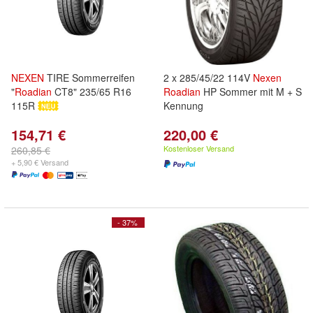
NEXEN
TIRE Sommerreifen
2 x 285/45/22 114V
Nexen
"
Roadian
CT8" 235/65 R16
Roadian
HP Sommer mit M + S
115R
Kennung
154,71 €
220,00 €
Kostenloser Versand
260,85 €
+ 5,90 € Versand
- 37%