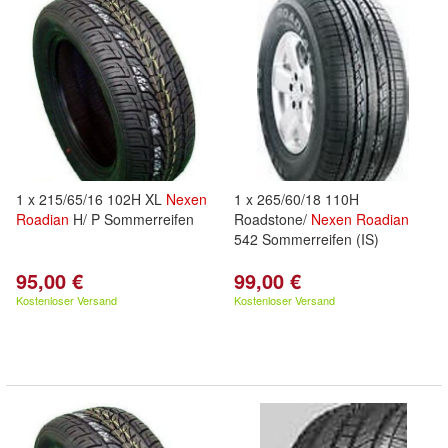
1 x 215/65/16 102H XL
Nexen
1 x 265/60/18 110H
Roadian
H/ P Sommerreifen
Roadstone/
Nexen
Roadian
542 Sommerreifen (IS)
95,00 €
99,00 €
Kostenloser Versand
Kostenloser Versand