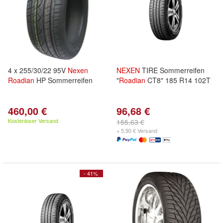
4 x 255/30/22 95V
Nexen
NEXEN
TIRE Sommerreifen
Roadian
HP Sommerreifen
"
Roadian
CT8" 185 R14 102T
460,00 €
96,68 €
Kostenloser Versand
155,63 €
+ 5,90 € Versand
- 41%