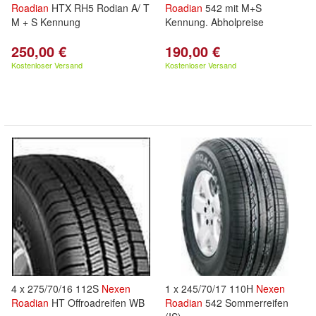
Roadian
HTX RH5 Rodian A/ T
Roadian
542 mit M+S
M + S Kennung
Kennung. Abholpreise
250,00 €
190,00 €
Kostenloser Versand
Kostenloser Versand
4 x 275/70/16 112S
Nexen
1 x 245/70/17 110H
Nexen
Roadian
HT Offroadreifen WB
Roadian
542 Sommerreifen