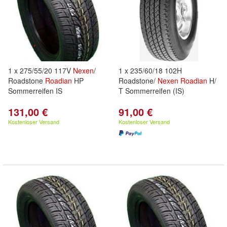
1 x 275/55/20 117V
Nexen
/
1 x 235/60/18 102H
Roadstone
Roadian
HP
Roadstone/
Nexen
Roadian
H/
Sommerreifen IS
T Sommerreifen (IS)
131,00 €
91,00 €
Kostenloser Versand
Kostenloser Versand