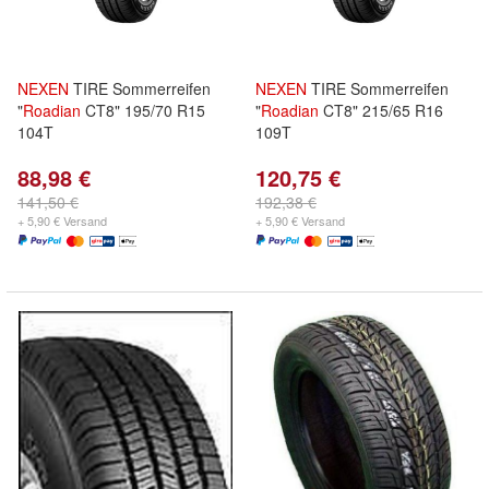
NEXEN
TIRE Sommerreifen
NEXEN
TIRE Sommerreifen
"
Roadian
CT8" 195/70 R15
"
Roadian
CT8" 215/65 R16
104T
109T
88,98 €
120,75 €
141,50 €
192,38 €
+ 5,90 € Versand
+ 5,90 € Versand