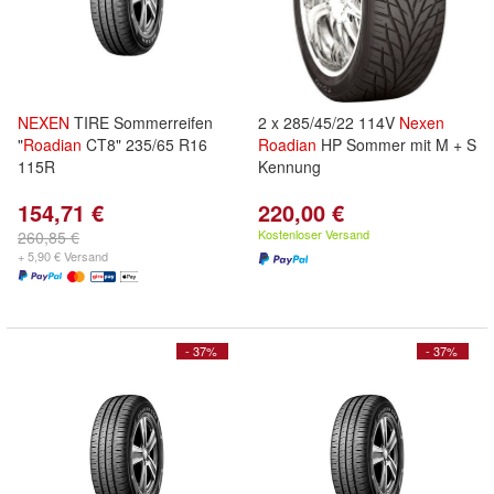
NEXEN
TIRE Sommerreifen
2 x 285/45/22 114V
Nexen
"
Roadian
CT8" 235/65 R16
Roadian
HP Sommer mit M + S
115R
Kennung
154,71 €
220,00 €
Kostenloser Versand
260,85 €
+ 5,90 € Versand
- 37%
- 37%