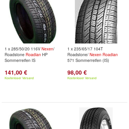
1 x 285/50/20 116V
Nexen
/
1 x 235/65/17 104T
Roadstone
Roadian
HP
Roadstone/
Nexen
Roadian
Sommerreifen IS
571 Sommerreifen (IS)
141,00 €
98,00 €
Kostenloser Versand
Kostenloser Versand