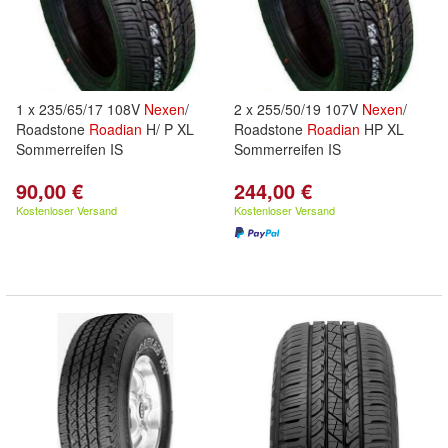
1 x 235/65/17 108V
Nexen
/
2 x 255/50/19 107V
Nexen
/
Roadstone
Roadian
H/ P XL
Roadstone
Roadian
HP XL
Sommerreifen IS
Sommerreifen IS
90,00 €
244,00 €
Kostenloser Versand
Kostenloser Versand