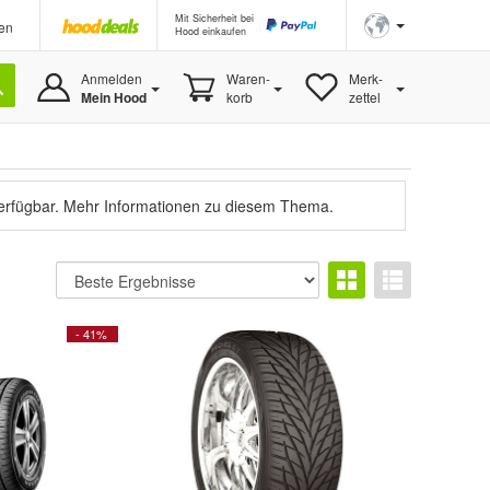
Mit Sicherheit bei
en
Hood einkaufen
Anmelden
Waren-
Merk-
Mein Hood
korb
zettel
verfügbar.
Mehr Informationen zu diesem Thema.
- 41%