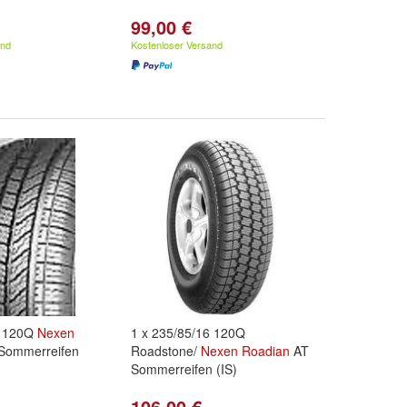
99,00 €
and
Kostenloser Versand
6 120Q
Nexen
1 x 235/85/16 120Q
Sommerreifen
Roadstone/
Nexen
Roadian
AT
Sommerreifen (IS)
106,00 €