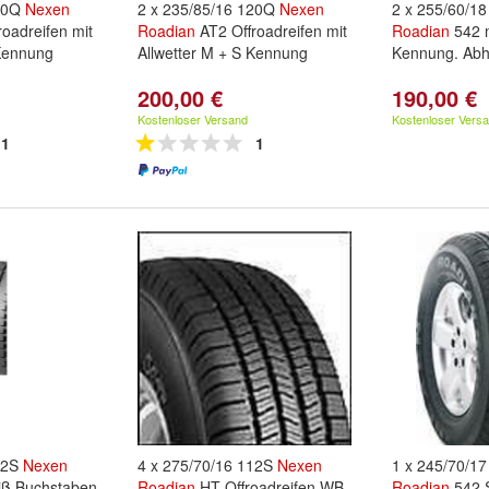
120Q
Nexen
2 x 235/85/16 120Q
Nexen
2 x 255/60/1
oadreifen mit
Roadian
AT2 Offroadreifen mit
Roadian
542 
 Kennung
Allwetter M + S Kennung
Kennung. Abh
200,00 €
190,00 €
Kostenloser Versand
Kostenloser Vers
1
1
02S
Nexen
4 x 275/70/16 112S
Nexen
1 x 245/70/1
ß Buchstaben
Roadian
HT Offroadreifen WB
Roadian
542 