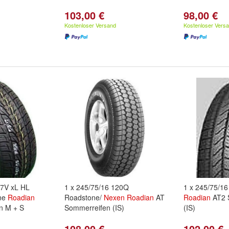
103,00 €
98,00 €
Kostenloser Versand
Kostenloser Vers
07V xL HL
1 x 245/75/16 120Q
1 x 245/75/1
one
Roadian
Roadstone/
Nexen
Roadian
AT
Roadian
AT2 
n M + S
Sommerreifen (IS)
(IS)
108,00 €
102,00 €