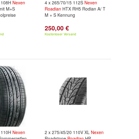
8 108H
Nexen
4 x 265/70/15 112S
Nexen
mit M+S
Roadian
HTX RH5 Rodian A/ T
olpreise
M + S Kennung
250,00 €
and
Kostenloser Versand
7 110H
Nexen
2 x 275/45/20 110V XL
Nexen
Sommerreifen
Roadstone
Roadian
HP