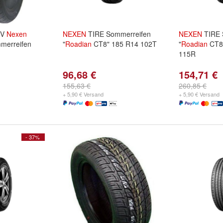
5V
Nexen
NEXEN
TIRE Sommerreifen
NEXEN
TIRE 
merreifen
"
Roadian
CT8" 185 R14 102T
"
Roadian
CT8"
115R
96,68 €
154,71 €
155,63 €
260,85 €
+ 5,90 € Versand
+ 5,90 € Versand
- 37%