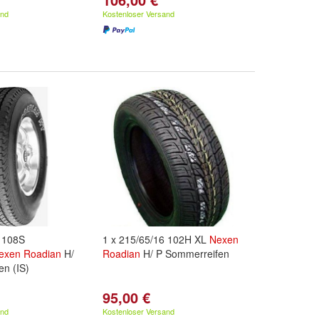
and
Kostenloser Versand
7 108S
1 x 215/65/16 102H XL
Nexen
exen
Roadian
H/
Roadian
H/ P Sommerreifen
n (IS)
95,00 €
and
Kostenloser Versand