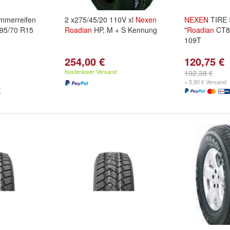
mmerreifen
2 x275/45/20 110V xl
Nexen
NEXEN
TIRE 
95/70 R15
Roadian
HP, M + S Kennung
"
Roadian
CT8"
109T
254,00 €
120,75 €
Kostenloser Versand
192,38 €
+ 5,90 € Versand