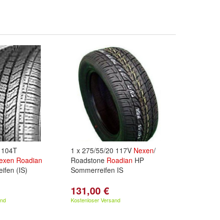
7 104T
1 x 275/55/20 117V
Nexen
/
exen
Roadian
Roadstone
Roadian
HP
ifen (IS)
Sommerreifen IS
131,00 €
and
Kostenloser Versand