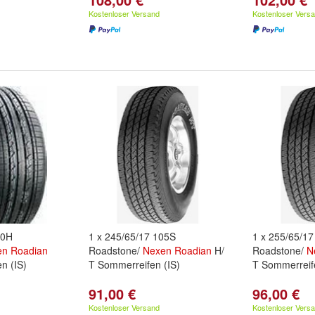
Kostenloser Versand
Kostenloser Vers
10H
1 x 245/65/17 105S
1 x 255/65/1
en
Roadian
Roadstone/
Nexen
Roadian
H/
Roadstone/
N
n (IS)
T Sommerreifen (IS)
T Sommerreife
91,00 €
96,00 €
Kostenloser Versand
Kostenloser Vers