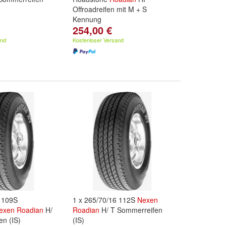
Offroadreifen mit M + S
Kennung
254,00 €
and
Kostenloser Versand
6 109S
1 x 265/70/16 112S
Nexen
exen
Roadian
H/
Roadian
H/ T Sommerreifen
n (IS)
(IS)