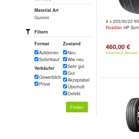
Material Art
Gummi
4 x 255/30/22 9
Roadian
HP Som
Filtern
Format
Zustand
460,00 €
Auktionen
Neu
Kostenloser Versand
Sofortkauf
Wie neu
Sehr gut
Verkäufer
Gut
Gewerblich
Akzeptabel
Privat
Überholt
Defekt
Finden