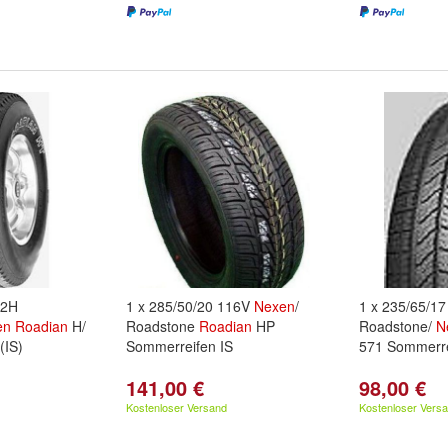
02H
1 x 285/50/20 116V
Nexen
/
1 x 235/65/1
en
Roadian
H/
Roadstone
Roadian
HP
Roadstone/
N
(IS)
Sommerreifen IS
571 Sommerre
141,00 €
98,00 €
Kostenloser Versand
Kostenloser Vers