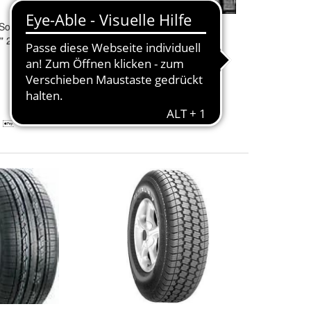
Sommerreifen
2 x 225/75/15 Roadstone/
 215/65 R16
Nexen
Roadian
HT
Offroadreifen
160,00 €
Kostenloser Versand