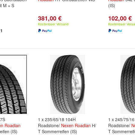
t M + S
(IS)
381,00 €
102,00 €
Kostenloser Versand
Kostenloser Vers
1
07S
1 x 235/65/18 104H
1 x 245/75/1
en
Roadian
Roadstone/
Nexen
Roadian
H/
Roadstone/
N
ifen (IS)
T Sommerreifen (IS)
T Sommerreife