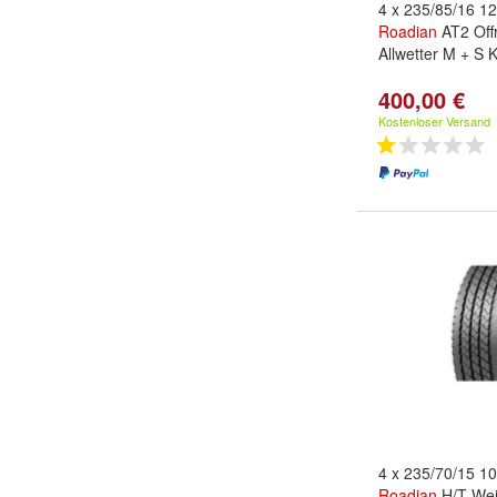
4 x 235/85/16 
Roadian
AT2 Offr
Allwetter M + S
400,00 €
Kostenloser Versand
4 x 235/70/15 1
Roadian
H/T Wei