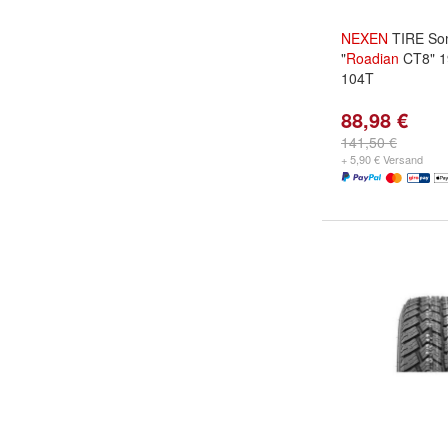
NEXEN
TIRE So
"
Roadian
CT8" 1
104T
88,98 €
141,50 €
+ 5,90 € Versand