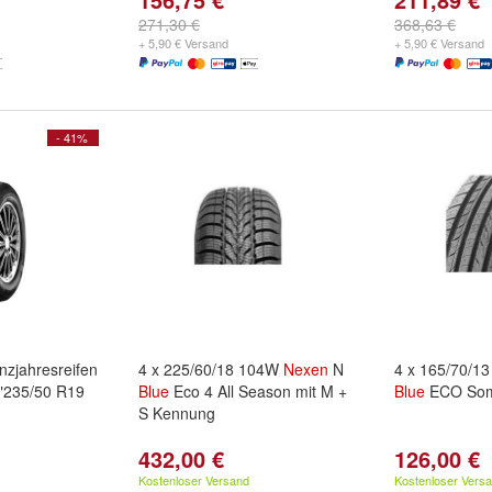
271,30 €
368,63 €
+ 5,90 € Versand
+ 5,90 € Versand
- 41%
zjahresreifen
4 x 225/60/18 104W
Nexen
N
4 x 165/70/1
"235/50 R19
Blue
Eco 4 All Season mit M +
Blue
ECO Somm
S Kennung
432,00 €
126,00 €
Kostenloser Versand
Kostenloser Vers