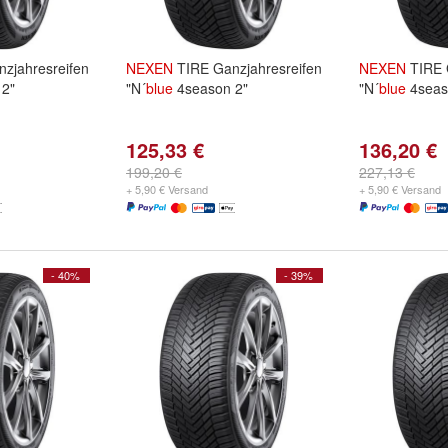
zjahresreifen
NEXEN
TIRE Ganzjahresreifen
NEXEN
TIRE 
2"
"N´
blue
4season 2"
"N´
blue
4seas
125,33 €
136,20 €
199,20 €
227,13 €
+ 5,90 € Versand
+ 5,90 € Versand
- 40%
- 39%