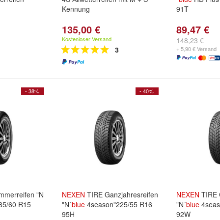
Kennung
91T
135,00 €
89,47 €
Kostenloser Versand
148,23 €
3
+ 5,90 € Versand
- 38%
- 40%
merreifen "N
NEXEN
TIRE Ganzjahresreifen
NEXEN
TIRE 
85/60 R15
"N´
blue
4season"225/55 R16
"N´
blue
4seas
95H
92W