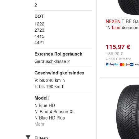
2
DOT
NEXEN
TIRE Gan
1222
"N´
blue
4season 
2723
4415
4421
115,97 €
189,20 €
Externes Rollgeräusch
+ 5,90 € Versand
Geräuschklasse 2
Geschwindigkeitsindex
V: bis 240 km-h
T: bis 190 km-h
Modell
N Blue HD
N' Blue 4 Season XL
N`Blue HD Plus
Mehr
Filtern