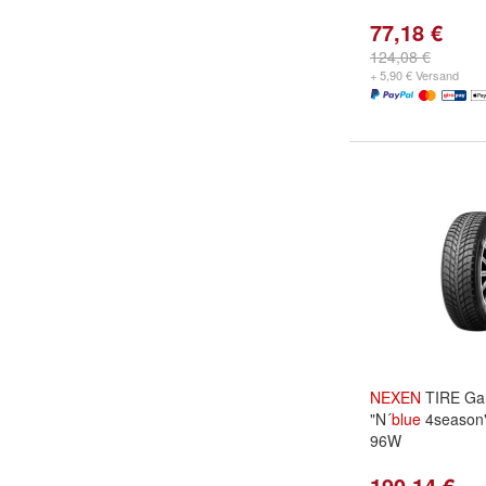
77,18 €
124,08 €
+ 5,90 € Versand
NEXEN
TIRE Gan
"N´
blue
4season
96W
190,14 €