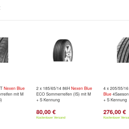
6T
Nexen
Blue
2 x 185/65/14 86H
Nexen
Blue
4 x 205/55/1
rreifen mit M
ECO Sommerreifen (IS) mit M
Blue
4Saeson 
)
+ S Kennung
+ S Kennung
80,00 €
276,00 €
Kostenloser Versand
Kostenloser Vers