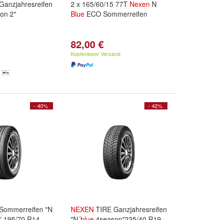
Ganzjahresreifen
2 x 165/60/15 77T
Nexen
N
on 2"
Blue
ECO Sommerreifen
82,00 €
Kostenloser Versand
- 40%
- 42%
Sommerreifen "N
NEXEN
TIRE Ganzjahresreifen
" 195/70 R14
"N´
blue
4season"235/40 R19