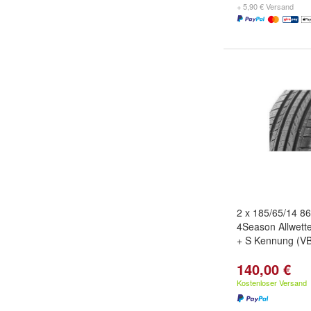
+ 5,90 € Versand
2 x 185/65/14 8
4Season Allwette
+ S Kennung (VB
140,00 €
Kostenloser Versand