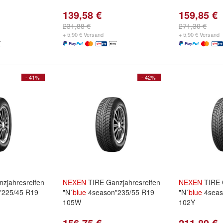
139,58 €
159,85 €
231,88 €
271,30 €
+ 5,90 € Versand
+ 5,90 € Versand
- 41%
- 42%
zjahresreifen
NEXEN
TIRE Ganzjahresreifen
NEXEN
TIRE 
"225/45 R19
"N´
blue
4season"235/55 R19
"N´
blue
4seas
105W
102Y
156,75 €
211,89 €