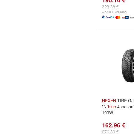
323,38 €
+ 5,90 € Versand
NEXEN
TIRE Gan
"N´
blue
4season
103W
162,96 €
276,80 €