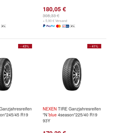
180,05 €
308,33 €
+ 5,90 € Versand
- 43%
- 41%
Ganzjahresreifen
NEXEN
TIRE Ganzjahresreifen
on"245/45 R19
"N´
blue
4season"225/40 R19
93Y
179,28 €