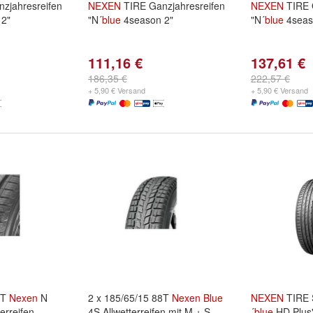
zjahresreifen
NEXEN
TIRE Ganzjahresreifen
NEXEN
TIRE 
2"
"N´
blue
4season 2"
"N´
blue
4seas
111,16 €
137,61 €
186,35 €
222,57 €
+ 5,90 € Versand
+ 5,90 € Versand
7T
Nexen
N
2 x 185/65/15 88T
Nexen
Blue
NEXEN
TIRE 
rreifen
4S Allwetterreifen mit M + S
´
blue
HD Plus