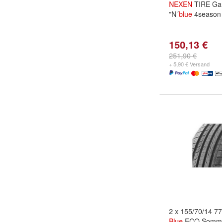
NEXEN
TIRE Gan
"N´
blue
4season 
150,13 €
251,90 €
+ 5,90 € Versand
2 x 155/70/14 7
Blue
ECO Somme