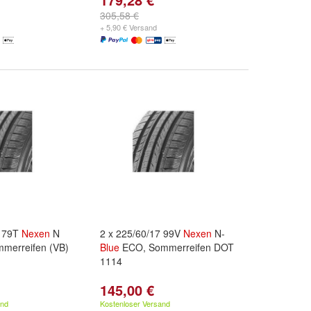
305,58 €
+ 5,90 € Versand
3 79T
Nexen
N
2 x 225/60/17 99V
Nexen
N-
erreifen (VB)
Blue
ECO, Sommerreifen DOT
1114
145,00 €
and
Kostenloser Versand