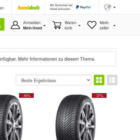
Mit Sicherheit bei
en
Hood einkaufen
Anmelden
Waren-
Merk-
Mein Hood
korb
zettel
verfügbar.
Mehr Informationen zu diesem Thema.
- 40%
- 37%