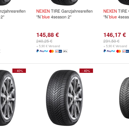
zjahresreifen
NEXEN
TIRE Ganzjahresreifen
NEXEN
TIRE 
2"
"N´
blue
4season 2"
"N´
blue
4seas
145,88 €
146,17 €
240,25 €
231,50 €
+ 5,90 € Versand
+ 5,90 € Versand
- 40%
- 40%