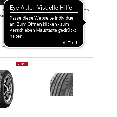
Ganzjahresreifen
NEXEN
TIRE Ganzjahresreifen
on 2"
"N´
blue
4season 2"
146,29 €
236,93 €
+ 5,90 € Versand
- 38%