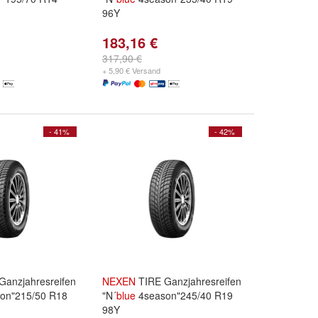
96Y
183,16 €
317,90 €
+ 5,90 € Versand
- 41%
- 42%
Ganzjahresreifen
NEXEN
TIRE Ganzjahresreifen
on"215/50 R18
"N´
blue
4season"245/40 R19
98Y