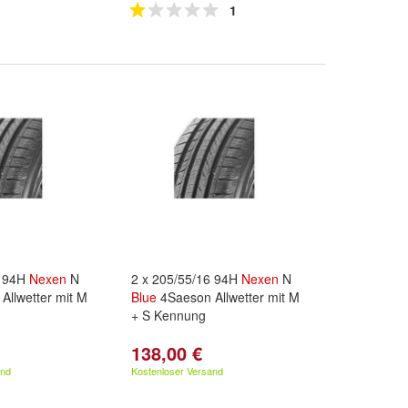
1
6 94H
Nexen
N
2 x 205/55/16 94H
Nexen
N
Allwetter mit M
Blue
4Saeson Allwetter mit M
+ S Kennung
138,00 €
and
Kostenloser Versand