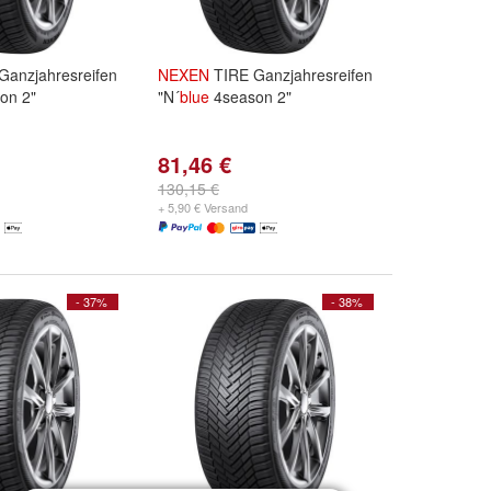
Ganzjahresreifen
NEXEN
TIRE Ganzjahresreifen
on 2"
"N´
blue
4season 2"
81,46 €
130,15 €
+ 5,90 € Versand
- 37%
- 38%