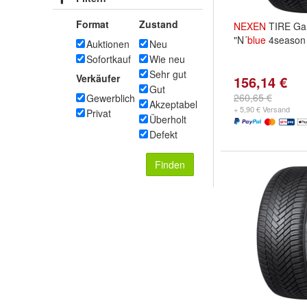
Format
Zustand
NEXEN
TIRE Gan
"N´
blue
4season 
Auktionen
Neu
Sofortkauf
Wie neu
Sehr gut
Verkäufer
156,14 €
Gut
260,65 €
Gewerblich
Akzeptabel
+ 5,90 € Versand
Privat
Überholt
Defekt
Finden