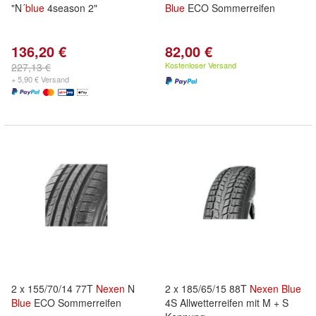
"N´
blue
4season 2"
Blue
ECO Sommerreifen
136,20 €
82,00 €
Kostenloser Versand
227,13 €
+ 5,90 € Versand
2 x 155/70/14 77T
Nexen
N
2 x 185/65/15 88T
Nexen
Blue
Blue
ECO Sommerreifen
4S Allwetterreifen mit M + S