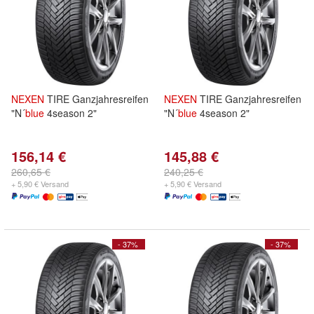
NEXEN
TIRE Ganzjahresreifen
NEXEN
TIRE Ganzjahresreifen
"N´
blue
4season 2"
"N´
blue
4season 2"
156,14 €
145,88 €
260,65 €
240,25 €
+ 5,90 € Versand
+ 5,90 € Versand
- 37%
- 37%