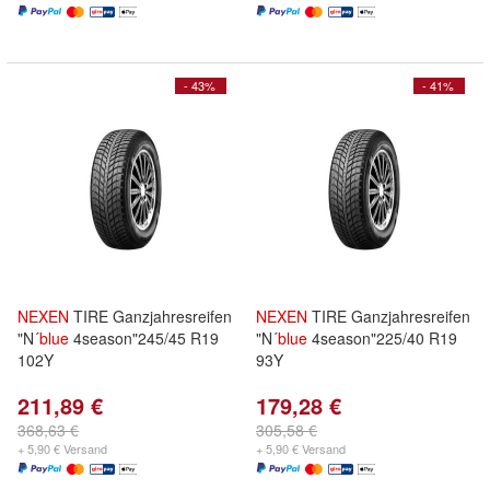
- 43%
- 41%
NEXEN
TIRE Ganzjahresreifen
NEXEN
TIRE Ganzjahresreifen
"N´
blue
4season"245/45 R19
"N´
blue
4season"225/40 R19
102Y
93Y
211,89 €
179,28 €
368,63 €
305,58 €
+ 5,90 € Versand
+ 5,90 € Versand