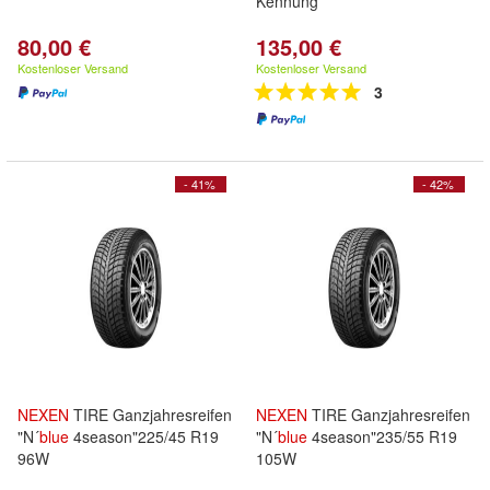
Kennung
80,00 €
135,00 €
Kostenloser Versand
Kostenloser Versand
3
- 41%
- 42%
NEXEN
TIRE Ganzjahresreifen
NEXEN
TIRE Ganzjahresreifen
"N´
blue
4season"225/45 R19
"N´
blue
4season"235/55 R19
96W
105W