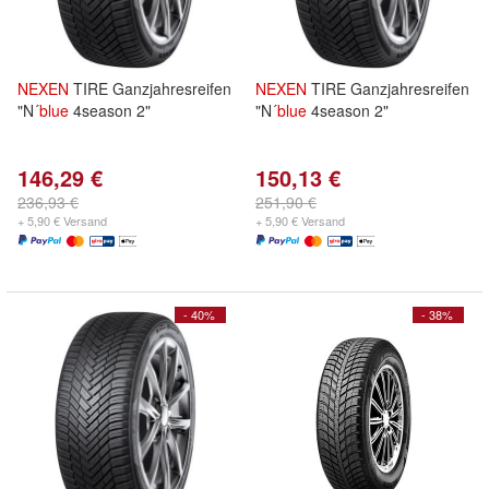
NEXEN
TIRE Ganzjahresreifen
NEXEN
TIRE Ganzjahresreifen
"N´
blue
4season 2"
"N´
blue
4season 2"
146,29 €
150,13 €
236,93 €
251,90 €
+ 5,90 € Versand
+ 5,90 € Versand
- 40%
- 38%