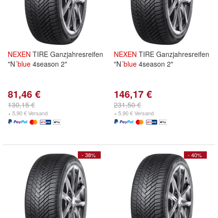
NEXEN
TIRE Ganzjahresreifen
NEXEN
TIRE Ganzjahresreifen
"N´
blue
4season 2"
"N´
blue
4season 2"
81,46 €
146,17 €
130,15 €
231,50 €
+ 5,90 € Versand
+ 5,90 € Versand
- 38%
- 40%