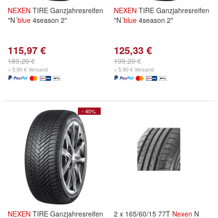
NEXEN
TIRE Ganzjahresreifen
NEXEN
TIRE Ganzjahresreifen
"N´
blue
4season 2"
"N´
blue
4season 2"
115,97 €
125,33 €
189,20 €
199,20 €
+ 5,90 € Versand
+ 5,90 € Versand
- 40%
NEXEN
TIRE Ganzjahresreifen
2 x 165/60/15 77T
Nexen
N