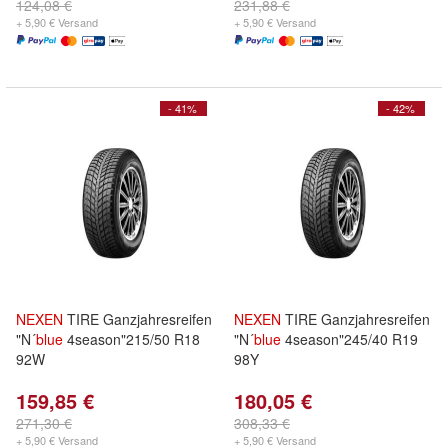
124,08 €
231,88 €
+ 5,90 € Versand
+ 5,90 € Versand
- 41%
- 42%
NEXEN
TIRE Ganzjahresreifen
NEXEN
TIRE Ganzjahresreifen
"N´
blue
4season"215/50 R18
"N´
blue
4season"245/40 R19
92W
98Y
159,85 €
180,05 €
271,30 €
308,33 €
+ 5,90 € Versand
+ 5,90 € Versand