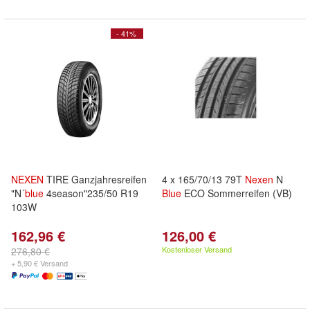
- 41%
NEXEN
TIRE Ganzjahresreifen
4 x 165/70/13 79T
Nexen
N
"N´
blue
4season"235/50 R19
Blue
ECO Sommerreifen (VB)
103W
162,96 €
126,00 €
Kostenloser Versand
276,80 €
+ 5,90 € Versand