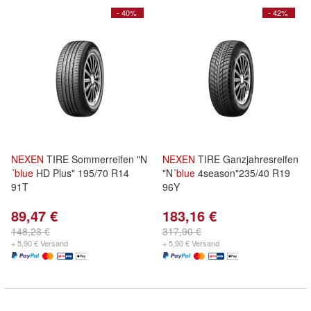
- 40%
- 42%
NEXEN
TIRE Sommerreifen "N
NEXEN
TIRE Ganzjahresreifen
´
blue
HD Plus" 195/70 R14
"N´
blue
4season"235/40 R19
91T
96Y
89,47 €
183,16 €
148,23 €
317,90 €
+ 5,90 € Versand
+ 5,90 € Versand