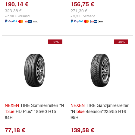
190,14 €
156,75 €
323,38 €
271,30 €
+ 5,90 € Versand
+ 5,90 € Versand
- 38%
- 40%
NEXEN
TIRE Sommerreifen "N
NEXEN
TIRE Ganzjahresreifen
´
blue
HD Plus" 185/60 R15
"N´
blue
4season"225/55 R16
84H
95H
77,18 €
139,58 €