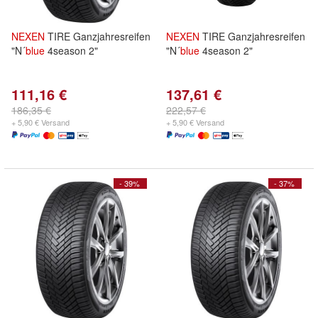
NEXEN
TIRE Ganzjahresreifen
NEXEN
TIRE Ganzjahresreifen
"N´
blue
4season 2"
"N´
blue
4season 2"
111,16 €
137,61 €
186,35 €
222,57 €
+ 5,90 € Versand
+ 5,90 € Versand
- 39%
- 37%