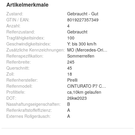
Artikelmerkmale
Zustand:
Gebraucht - Gut
GTIN / EAN:
8019227357349
Anzahl
:
4
Reifenzustand
:
Gebraucht
Tragfähigkeitsindex
:
100
Geschwindigkeitsindex
:
Y: bis 300 km/h
Zusätzliche Kennzeichnungen
:
MO (Mercedes-Original)
Reifenspezifikation
:
Sommerreifen
Reifenbreite
:
245
Querschnitt
:
45
Zoll
:
18
Reifenhersteller
:
Pirelli
Reifenmodell
:
CINTURATO P7 C2 XL MFS MO
Profiltiefe
:
ca,10km gelaufen
DOT
:
26kw2023
Nasshaftungseigenschaften
:
B
Reifenkraftstoffeffizienz
:
A
Externes Rollgeräusch
:
A