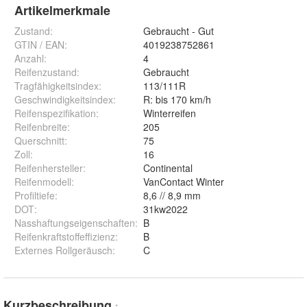
Artikelmerkmale
Zustand:
Gebraucht - Gut
GTIN / EAN:
4019238752861
Anzahl
:
4
Reifenzustand
:
Gebraucht
Tragfähigkeitsindex
:
113/111R
Geschwindigkeitsindex
:
R: bis 170 km/h
Reifenspezifikation
:
Winterreifen
Reifenbreite
:
205
Querschnitt
:
75
Zoll
:
16
Reifenhersteller
:
Continental
Reifenmodell
:
VanContact Winter
Profiltiefe
:
8,6 // 8,9 mm
DOT
:
31kw2022
Nasshaftungseigenschaften
:
B
Reifenkraftstoffeffizienz
:
B
Externes Rollgeräusch
:
C
Kurzbeschreibung
*