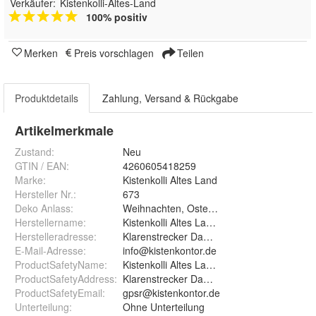
Verkäufer:
Kistenkolli-Altes-Land
100% positiv
Merken
Preis vorschlagen
Teilen
Produktdetails
Zahlung, Versand & Rückgabe
Artikelmerkmale
Zustand:
Neu
GTIN / EAN:
4260605418259
Marke:
Kistenkolli Altes Land
Hersteller Nr.:
673
Deko Anlass
:
Weihnachten, Ostern, Geburtstag
Herstellername
:
Kistenkolli Altes Land GmbH
Herstelleradresse
:
Klarenstrecker Damm 20, 21684 Stade
E-Mail-Adresse
:
info@kistenkontor.de
ProductSafetyName
:
Kistenkolli Altes Land GmbH
ProductSafetyAddress
:
Klarenstrecker Damm 20, 21684 Stade, De
ProductSafetyEmail
:
gpsr@kistenkontor.de
Unterteilung
:
Ohne Unterteilung