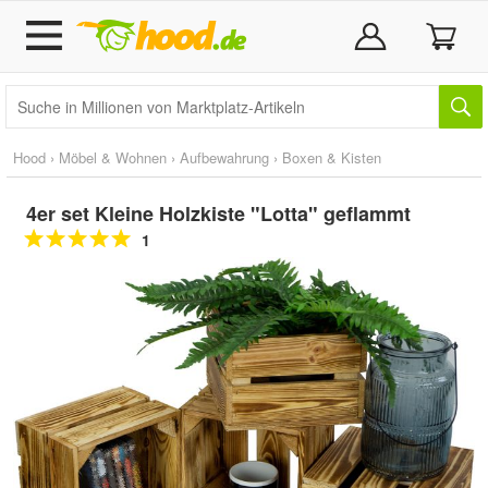
Hood
›
Möbel & Wohnen
›
Aufbewahrung
›
Boxen & Kisten
4er set Kleine Holzkiste "Lotta" geflammt
1