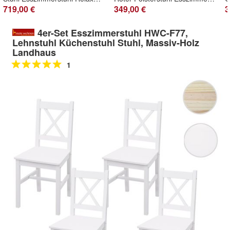
719,00 €
349,00 €
3
4er-Set Esszimmerstuhl HWC-F77,
Lehnstuhl Küchenstuhl Stuhl, Massiv-Holz
Landhaus
1