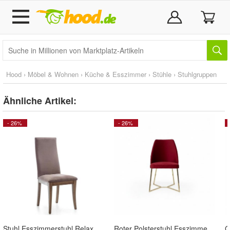
Hood
›
Möbel & Wohnen
›
Küche & Esszimmer
›
Stühle
›
Stuhlgruppen
Ähnliche Artikel:
- 26%
- 26%
Stuhl Esszimmerstuhl Relaxstuhl Holzstuhl Designerstuhl Lehnstuhl
Roter Polsterstuhl Esszimmerstühle Lehnstuhl Edelstahlstühle Einsitzer