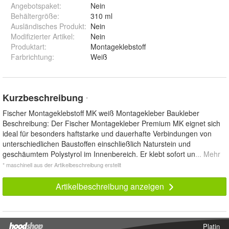
Angebotspaket
:
Nein
Behältergröße
:
310 ml
Ausländisches Produkt
:
Nein
Modifizierter Artikel
:
Nein
Produktart
:
Montageklebstoff
Farbrichtung
:
Weiß
Kurzbeschreibung
*
Fischer Montageklebstoff MK weiß Montagekleber Baukleber
Beschreibung: Der Fischer Montagekleber Premium MK eignet sich
ideal für besonders haftstarke und dauerhafte Verbindungen von
unterschiedlichen Baustoffen einschließlich Naturstein und
geschäumtem Polystyrol im Innenbereich. Er klebt sofort un
... Mehr
* maschinell aus der Artikelbeschreibung erstellt
Artikelbeschreibung anzeigen
Platin