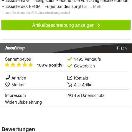
Rückseite ist vollflächig selbstklebend. Die vollflächig selbstklebende
Rückseite des EPDM - Fugenbandes sorgt für
... Mehr
* maschinell aus der Artikelbeschreibung erstellt
Artikelbeschreibung anzeigen
Platin
Sanremo4you
1495 Verkäufe
100% positiv
Gewerblich
Anrufen
Kontakt
Merken
Alle Artikel
Impressum
AGB
&
Datenschutz
Widerrufsbelehrung
Bewertungen