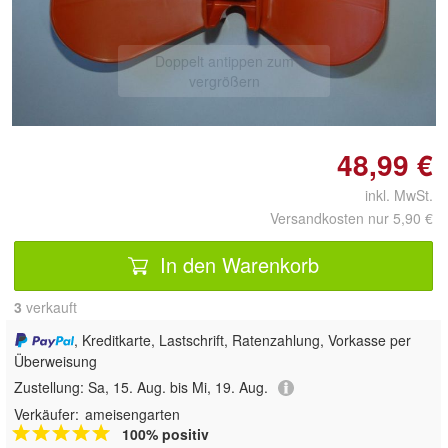
Doppelt antippen zum
vergrößern
48,99 €
inkl. MwSt.
Versandkosten nur 5,90 €
In den Warenkorb
3
 verkauft
, Kreditkarte, Lastschrift, Ratenzahlung, Vorkasse per
Überweisung
Zustellung:
Sa, 15. Aug. bis Mi, 19. Aug.
Verkäufer:
ameisengarten
100% positiv