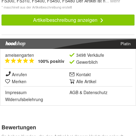
FS300, FS310, FS400, FS450, FS480 Der Artikel ist n
... Mehr
* maschinell aus der Artikelbeschreibung erstellt
Artikelbeschreibung anzeigen
Platin
ameisengarten
3498 Verkäufe
100% positiv
Gewerblich
Anrufen
Kontakt
Merken
Alle Artikel
Impressum
AGB
&
Datenschutz
Widerrufsbelehrung
Bewertungen