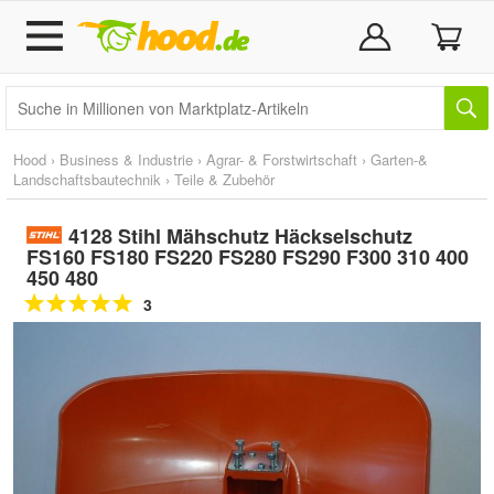
Hood
›
Business & Industrie
›
Agrar- & Forstwirtschaft
›
Garten-&
Landschaftsbautechnik
›
Teile & Zubehör
4128 Stihl Mähschutz Häckselschutz
FS160 FS180 FS220 FS280 FS290 F300 310 400
450 480
3