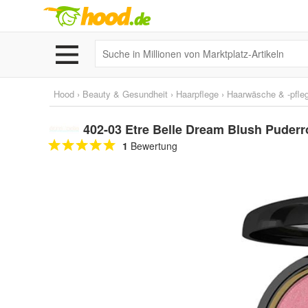
Hood
›
Beauty & Gesundheit
›
Haarpflege
›
Haarwäsche & -pfle
402-03 Etre Belle Dream Blush Puderr
1
Bewertung