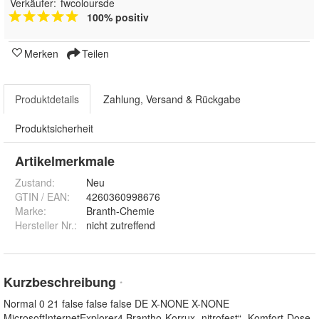
Verkäufer:
fwcoloursde
100% positiv
Merken
Teilen
Produktdetails
Zahlung, Versand & Rückgabe
Produktsicherheit
Artikelmerkmale
Zustand:
Neu
GTIN / EAN:
4260360998676
Marke:
Branth-Chemie
Hersteller Nr.:
nicht zutreffend
Kurzbeschreibung
*
Normal 0 21 false false false DE X-NONE X-NONE
MicrosoftInternetExplorer4 Brantho-Korrux „nitrofest“- Komfort-Dose