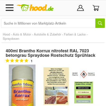
Hood
›
Auto & Motor
›
Autoteile & Zubehör
›
Farben & Lacke
›
Spraydosen
400ml Brantho Korrux nitrofest RAL 7023
betongrau Spraydose Rostschutz Sprühlack
1