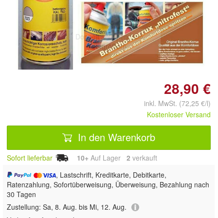
Doppelt antippen zum
vergrößern
28,90 €
inkl. MwSt. (72,25 €/l)
Kostenloser Versand
In den Warenkorb
Sofort lieferbar
10+
Auf Lager
2
 verkauft
, Lastschrift, Kreditkarte, Debitkarte,
Ratenzahlung, Sofortüberweisung, Überweisung, Bezahlung nach
30 Tagen
Zustellung:
Sa, 8. Aug. bis Mi, 12. Aug.