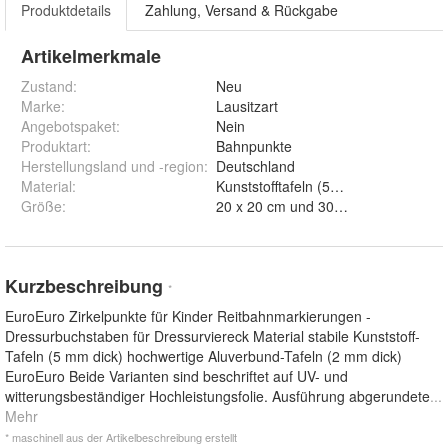
Produktdetails
Zahlung, Versand & Rückgabe
Artikelmerkmale
Zustand:
Neu
Marke:
Lausitzart
Angebotspaket
:
Nein
Produktart
:
Bahnpunkte
Herstellungsland und -region
:
Deutschland
Material
:
Kunststofftafeln (
Größe
:
20 x 20 cm und 30 x 30 cm
Kurzbeschreibung
*
EuroEuro Zirkelpunkte für Kinder Reitbahnmarkierungen -
Dressurbuchstaben für Dressurviereck Material stabile Kunststoff-
Tafeln (5 mm dick) hochwertige Aluverbund-Tafeln (2 mm dick)
EuroEuro Beide Varianten sind beschriftet auf UV- und
witterungsbeständiger Hochleistungsfolie. Ausführung abgerundete
...
Mehr
* maschinell aus der Artikelbeschreibung erstellt