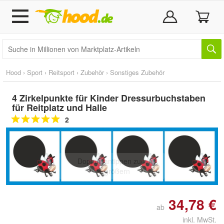
Hood
›
Sport
›
Reitsport
›
Zubehör
›
Sonstiges Zubehör
4 Zirkelpunkte für Kinder Dressurbuchstaben
für Reitplatz und Halle
2
Doppelt antippen zum
vergrößern
34,78 €
ab
inkl. MwSt.