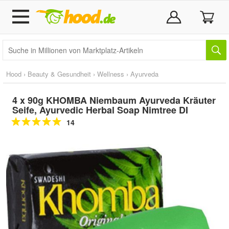
Hood
›
Beauty & Gesundheit
›
Wellness
›
Ayurveda
4 x 90g KHOMBA Niembaum Ayurveda Kräuter
Seife, Ayurvedic Herbal Soap Nimtree DI
14