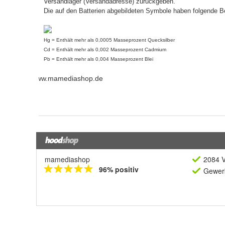
mamediashop
2084 V
96% positiv
Gewerb