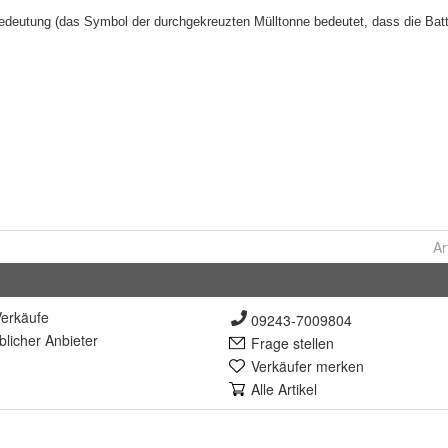
Ar
erkäufe
09243-7009804
lich
er Anbieter
Frage stellen
Verkäufer merken
Alle Artikel