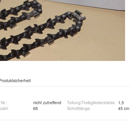
Produktsicherheit
 Nr.:
nicht zutreffend
Teilung/Treibgliederstärke
:
1,5
zahl
:
68
Schnittlänge
:
45 cm