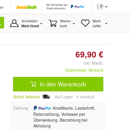
Mit Sicherheit bei
en
Hood einkaufen
Anmelden
Waren-
Merk-
Mein Hood
korb
zettel
69,90 €
inkl. MwSt.
Kostenloser Versand
In den Warenkorb
Sofort lieferbar
Auf Lager
1
 verkauft
Zahlung
, Kreditkarte, Lastschrift,
Ratenzahlung, Vorkasse per
Überweisung, Barzahlung bei
Abholung