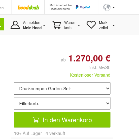
Mit Sicherheit bei
en
Hood einkaufen
Anmelden
Waren-
Merk-
Mein Hood
korb
zettel
1.270,00 €
ab
inkl. MwSt.
Kostenloser Versand
In den Warenkorb
10+
Auf Lager
4
 verkauft