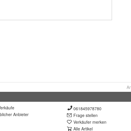
Ar
erkäufe
061845978780
lich
er Anbieter
Frage stellen
Verkäufer merken
Alle Artikel