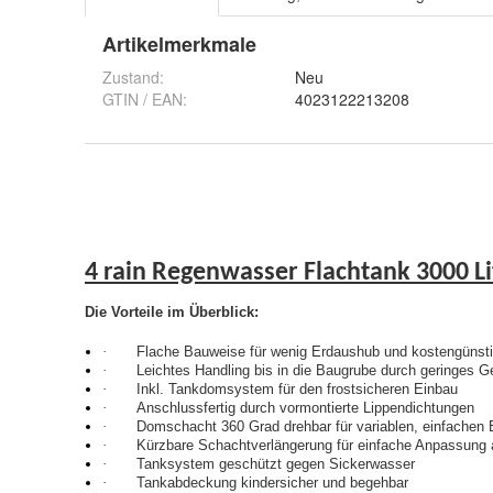
Artikelmerkmale
Zustand:
Neu
GTIN / EAN:
4023122213208