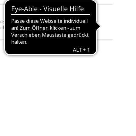
uckpumpen Garten-Set
:
ohne Druckpumpe und mit Garten-Set Light
terkorb
:
ohne Filterkorb und mit Filterkorb