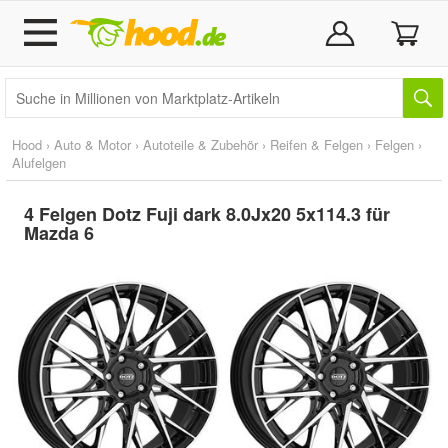
Hood
›
Auto & Motor
›
Autoteile & Zubehör
›
Reifen & Felgen
›
Felgen
›
Alufelgen
4 Felgen Dotz Fuji dark 8.0Jx20 5x114.3 für
Mazda 6