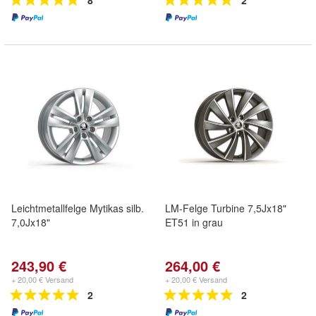
8
2
Leichtmetallfelge Mytikas silb.
LM-Felge Turbine 7,5Jx18"
7,0Jx18"
ET51 in grau
243,90 €
264,00 €
+ 20,00 € Versand
+ 20,00 € Versand
2
2