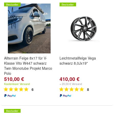
Bestseller
Bestseller
Allterrain Felge 8x17 für V-
Leichtmetallfelge Vega
Klasse Vito W447 schwarz
schwarz 8,0Jx19"
Twin Monotube Projekt Marco
Polo
510,00 €
410,00 €
Kostenloser Versand
+ 20,00 € Versand
6
8
Bestseller