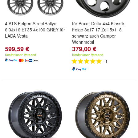
4 ATS Felgen StreetRallye
für Boxer Delta 4x4 Klassik
6.0Jx16 ET35 4x100 GREY für
Felge 8x17 17 Zoll 5x118
LADA Vesta
schwarz auch Camper
Wohnmobil
599,59 €
379,00 €
Kostenloser Versand
Kostenloser Versand
1