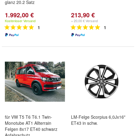
glanz 20.2 Satz
1.992,00 €
213,90 €
Kostenloser Versand
+ 20,00 € Versand
1
1
für VW T5 T6 T6.1 Twin-
LM-Felge Scorpius 6,0Jx16"
Monotube AT1 Allterrain
ET43 in schw.
Felgen 8x17 ET40 schwarz
Anfahrschutz