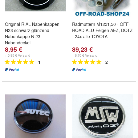
Original RIAL Nabenkappen
Radmuttern M12x1,50 - OFF-
N23 schwarz glänzend
ROAD ALU-Felgen AEZ, DOTZ
Nabenkappe N 23
- 24x alle TOYOTA
Nabendeckel
8,95 €
89,23 €
+ 5,95 € Versand
+ 6,70 € Versand
1
2