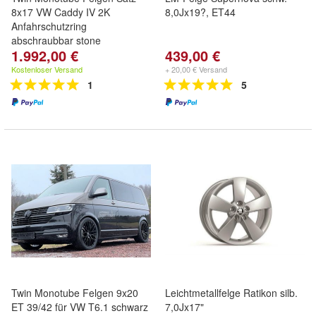
8x17 VW Caddy IV 2K
8,0Jx19?, ET44
Anfahrschutzring
abschraubbar stone
1.992,00 €
439,00 €
Kostenloser Versand
+ 20,00 € Versand
1
5
Twin Monotube Felgen 9x20
Leichtmetallfelge Ratikon silb.
ET 39/42 für VW T6.1 schwarz
7,0Jx17"