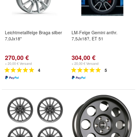
Leichtmetallfelge Braga silber
LM-Felge Gemini anthr.
7,0Jx18"
7,5Jx18?, ET 51
270,00 €
304,00 €
+ 20,00 € Versand
+ 20,00 € Versand
4
5