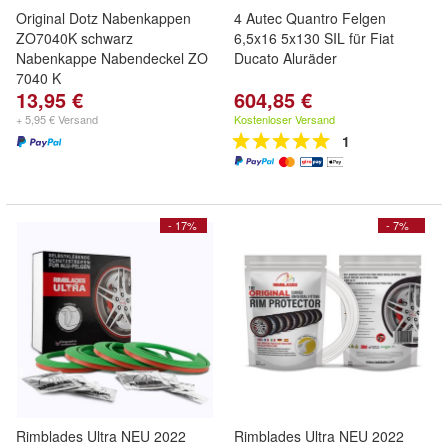
Original Dotz Nabenkappen
4 Autec Quantro Felgen
ZO7040K schwarz
6,5x16 5x130 SIL für Fiat
Nabenkappe Nabendeckel ZO
Ducato Aluräder
7040 K
13,95 €
604,85 €
+ 5,95 € Versand
Kostenloser Versand
1
- 17%
- 7%
Rimblades Ultra NEU 2022
Rimblades Ultra NEU 2022