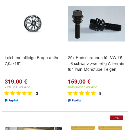
Leichtmetallfelge Braga anthr.
20x Radschrauben für VW T5
7,0Jx18"
T6 schwarz zweiteilig Allterrain
für Twin-Monotube Felgen
319,00 €
159,00 €
+ 20,00 € Versand
Kostenloser Versand
3
9
- 7%