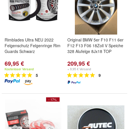
Rimblades Ultra NEU 2022
Original BMW 5er F10 F11 6er
Felgenschutz Felgenringe Rim
F12 F13 F06 18Zoll V Speiche
Guards Schwarz
328 Alufelge 8Jx18 TOP
69,95 €
209,95 €
Kostenloser Versand
+ 9,95 € Versand
5
9
- 17%