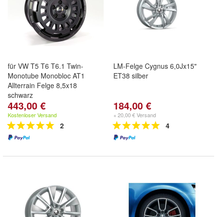
für VW T5 T6 T6.1 Twin-
LM-Felge Cygnus 6,0Jx15"
Monotube Monobloc AT1
ET38 silber
Allterrain Felge 8,5x18
schwarz
443,00 €
184,00 €
Kostenloser Versand
+ 20,00 € Versand
2
4