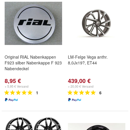
Original RIAL Nabenkappen
LM-Felge Vega anthr.
F923 silber Nabenkappe F 923
8,0Jx19?, ET44
Nabendeckel
8,95 €
439,00 €
+ 5,95 € Versand
+ 20,00 € Versand
1
6