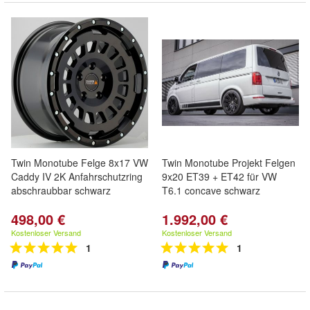
Twin Monotube Felge 8x17 VW
Twin Monotube Projekt Felgen
Caddy IV 2K Anfahrschutzring
9x20 ET39 + ET42 für VW
abschraubbar schwarz
T6.1 concave schwarz
498,00 €
1.992,00 €
Kostenloser Versand
Kostenloser Versand
1
1