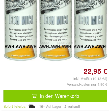
Doppelt antippen zum
vergrößern
22,95 €
inkl. MwSt. (19,13 €/l)
Versandkosten nur 4,90 €
In den Warenkorb
Sofort lieferbar
10+
Auf Lager
2
 verkauft