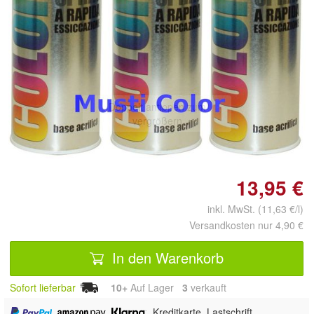
Doppelt antippen zum
vergrößern
13,95 €
inkl. MwSt. (11,63 €/l)
Versandkosten nur 4,90 €
In den Warenkorb
Sofort lieferbar
10+
Auf Lager
3
 verkauft
,
,
, Kreditkarte, Lastschrift,