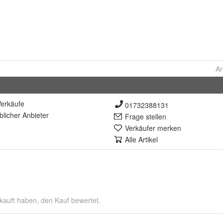
Ar
erkäufe
01732388131
lich
er Anbieter
Frage stellen
Verkäufer merken
Alle Artikel
kauft haben, den Kauf bewertet.