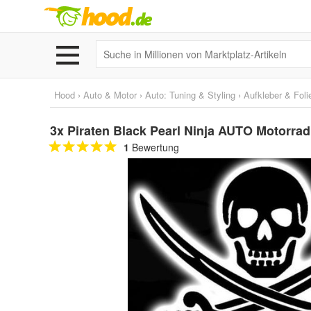
Hood
›
Auto & Motor
›
Auto: Tuning & Styling
›
Aufkleber & Foli
3x Piraten Black Pearl Ninja AUTO Motorr
1
Bewertung