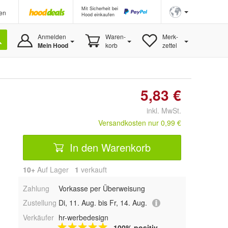
Mit Sicherheit bei
en
Hood einkaufen
Anmelden
Waren-
Merk-
Mein Hood
korb
zettel
5,83 €
inkl. MwSt.
Versandkosten nur 0,99 €
In den Warenkorb
10+
Auf Lager
1
 verkauft
Zahlung
Vorkasse per Überweisung
Zustellung
Di, 11. Aug. bis Fr, 14. Aug.
Verkäufer
hr-werbedesign
100% positiv