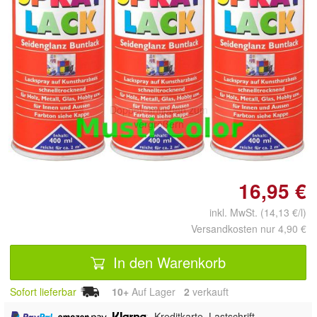
Doppelt antippen zum
vergrößern
16,95 €
inkl. MwSt. (14,13 €/l)
Versandkosten nur 4,90 €
In den Warenkorb
Sofort lieferbar
10+
Auf Lager
2
 verkauft
,
,
, Kreditkarte, Lastschrift,