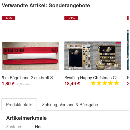
Verwandte Artikel:
Sonderangebote
- 63%
- 21%
5 m Bügelband 2 cm breit Saumband Fixierband Saumfix einsäumen aufbügeln
Swafing Happy Christmas Classic Adventskalender Panel Schwarz/ Gold
1,80 €
18,49 €
3
0,36 €/m
Produktdetails
Zahlung, Versand & Rückgabe
Artikelmerkmale
Zustand:
Neu