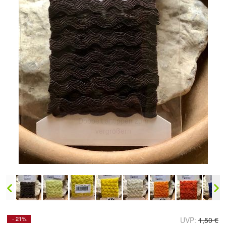
Doppelt antippen zum
vergrößern
- 21%
UVP:
1,50 €