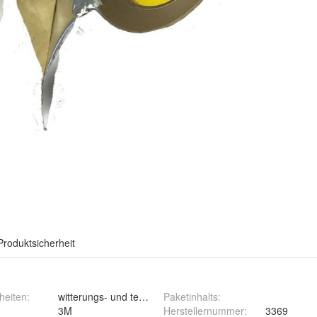
Produktsicherheit
heiten
:
witterungs- und temperaturbeständig (bis +120°C)
Paketinhalts
:
3M
Herstellernummer
:
3369