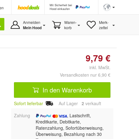
Mit Sicherheit bei
en
Hood einkaufen
Anmelden
Waren-
Merk-
Mein Hood
korb
zettel
9,79 €
inkl. MwSt.
Versandkosten nur 6,90 €
In den Warenkorb
Sofort lieferbar
Auf Lager
2
 verkauft
Zahlung
, Lastschrift,
Kreditkarte, Debitkarte,
Ratenzahlung, Sofortüberweisung,
Überweisung, Bezahlung nach 30