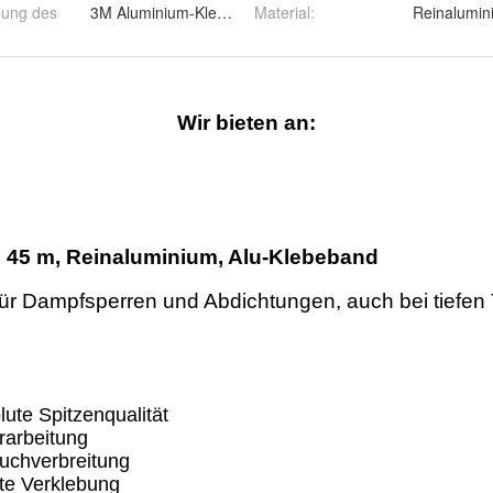
bung des
3M Aluminium-Klebeband 3369, 100 mm, 45 m
Material
:
Reinalumin