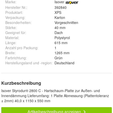
Marke:
Isover
Hersteller Nr.:
392840
Produktart
:
XPS
Verpackung
:
Karton
Besonderheiten
:
Vorgeschnitten
Stärke
:
40 mm
Geeignet für
:
Dach
Material
:
Polystyrol
Länge
:
615 mm
Anzahl pro Packung
:
1
Breite
:
1265 mm
Farbrichtung
:
Grün
Herstellungsland und -region
:
Deutschland
Kurzbeschreibung
Isover Styrodur® 2800 C - Hartschaum-Platte zur Außen- und
Innendämmung Lieferumfang: 1 Platte Abmessung (Plattentoleranz
± 2mm) 40,0 x 1150 x 550 mm
Artikelbeschreibung anzeigen