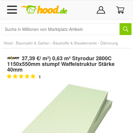
Hood
›
Baumarkt & Garten
›
Baustoffe & Bauelemente
›
Dämmung
37,39 €/ m²) 0,63 m² Styrodur 2800C
1150x550mm stumpf Waffelstruktur Stärke
40mm
1