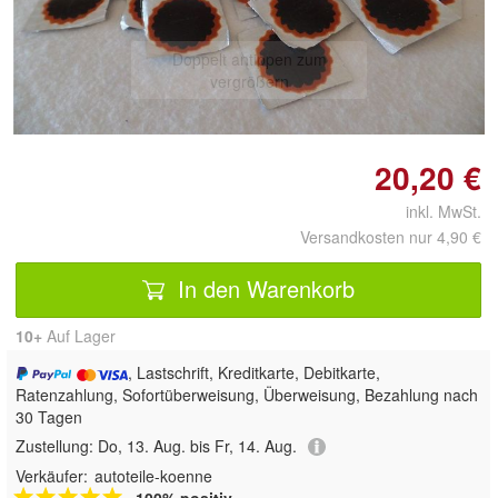
Doppelt antippen zum
vergrößern
20,20 €
inkl. MwSt.
Versandkosten nur 4,90 €
In den Warenkorb
10+
Auf Lager
, Lastschrift, Kreditkarte, Debitkarte,
Ratenzahlung, Sofortüberweisung, Überweisung, Bezahlung nach
30 Tagen
Zustellung:
Do, 13. Aug. bis Fr, 14. Aug.
Verkäufer:
autoteile-koenne