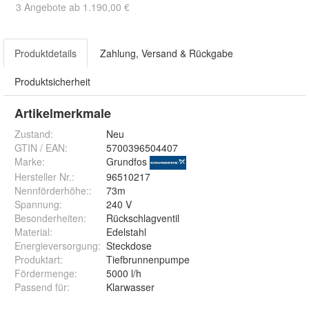
3 Angebote ab 1.190,00 €
Produktdetails
Zahlung, Versand & Rückgabe
Produktsicherheit
Artikelmerkmale
Zustand:
Neu
GTIN / EAN:
5700396504407
Marke:
Grundfos
Hersteller Nr.:
96510217
Nennförderhöhe:
:
73m
Spannung
:
240 V
Besonderheiten
:
Rückschlagventil
Material
:
Edelstahl
Energieversorgung
:
Steckdose
Produktart
:
Tiefbrunnenpumpe
Fördermenge
:
5000 l/h
Passend für
:
Klarwasser