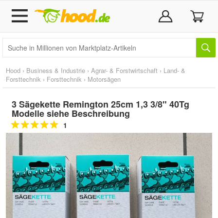
Hood
›
Business & Industrie
›
Agrar- & Forstwirtschaft
›
Land- &
Forsttechnik
›
Forsttechnik
›
Motorsägen
3 Sägekette Remington 25cm 1,3 3/8" 40Tg
Modelle siehe Beschreibung
1