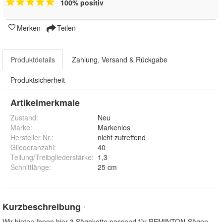
100% positiv
Merken
Teilen
Produktdetails
Zahlung, Versand & Rückgabe
Produktsicherheit
Artikelmerkmale
Zustand:
Neu
Marke:
Markenlos
Hersteller Nr.:
nicht zutreffend
Gliederanzahl
:
40
Teilung/Treibgliederstärke
:
1,3
Schnittlänge
:
25 cm
Kurzbeschreibung
*
Wir bieten Ihnen hier 3 Sägekette passend für REMINTON-Sägen