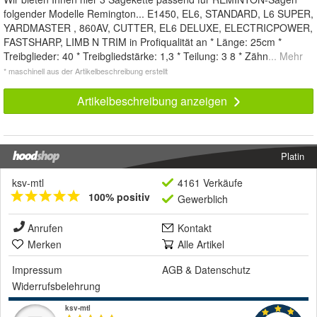
folgender Modelle Remington... E1450, EL6, STANDARD, L6 SUPER,
YARDMASTER , 860AV, CUTTER, EL6 DELUXE, ELECTRICPOWER,
FASTSHARP, LIMB N TRIM in Profiqualität an * Länge: 25cm *
Treibglieder: 40 * Treibgliedstärke: 1,3 * Teilung: 3 8 * Zähn
... Mehr
* maschinell aus der Artikelbeschreibung erstellt
Artikelbeschreibung anzeigen
Platin
ksv-mtl
4161 Verkäufe
100% positiv
Gewerblich
Anrufen
Kontakt
Merken
Alle Artikel
Impressum
AGB
&
Datenschutz
Widerrufsbelehrung