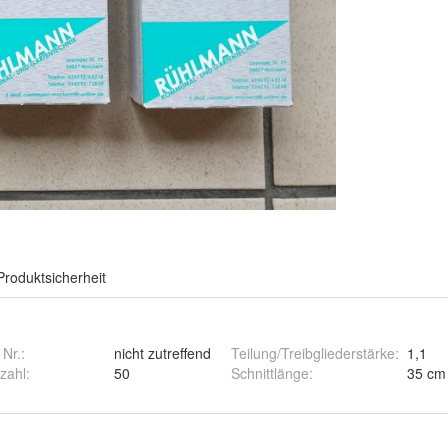
Produktsicherheit
 Nr.:
nicht zutreffend
Teilung/Treibgliederstärke
:
1,1
zahl
:
50
Schnittlänge
:
35 cm