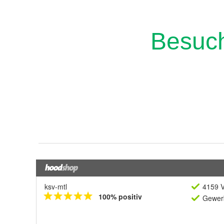
ksv-mtl
4159 V
100% positiv
Gewerb