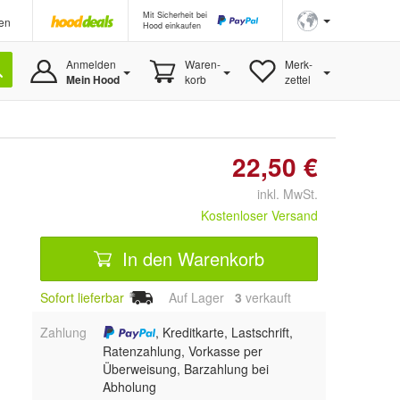
Mit Sicherheit bei
en
Hood einkaufen
Anmelden
Waren-
Merk-
Mein Hood
korb
zettel
22,50 €
inkl. MwSt.
Kostenloser Versand
In den Warenkorb
Sofort lieferbar
Auf Lager
3
 verkauft
Zahlung
, Kreditkarte, Lastschrift,
Ratenzahlung, Vorkasse per
Überweisung, Barzahlung bei
Abholung