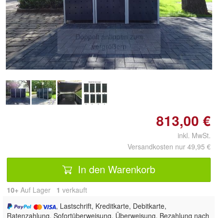
Doppelt antippen zum
vergrößern
813,00 €
inkl. MwSt.
Versandkosten nur 49,95 €
In den Warenkorb
10+
Auf Lager
1
 verkauft
, Lastschrift, Kreditkarte, Debitkarte,
Ratenzahlung, Sofortüberweisung, Überweisung, Bezahlung nach