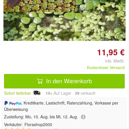
Doppelt antippen zum
vergrößern
11,95 €
inkl. MwSt.
Kostenloser Versand
In den Warenkorb
Sofort lieferbar
10+
Auf Lager
39
 verkauft
, Kreditkarte, Lastschrift, Ratenzahlung, Vorkasse per
Überweisung
Zustellung:
Mo, 10. Aug. bis Mi, 12. Aug.
Verkäufer:
Florashop2000