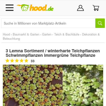
Hood
›
Baumarkt & Garten
›
Garten
›
Teich & Bachläufe
›
Dekoration &
Beleuchtung
3 Lemna Sortiment / winterharte Teichpflanzen
Schwimmpflanzen immergrüne Teichpflanze
33