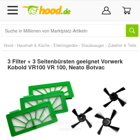
Hood
›
Haushalt & Küche
›
Elektrogeräte
›
Staubsauger
›
Zubehör & Teile
3 Filter + 3 Seitenbürsten geeignet Vorwerk
Kobold VR100 VR 100, Neato Botvac
Doppelt antippen zum
vergrößern