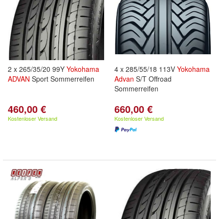
2 x 265/35/20 99Y
Yokohama
4 x 285/55/18 113V
Yokohama
ADVAN
Sport Sommerreifen
Advan
S/T Offroad
Sommerreifen
460,00 €
660,00 €
Kostenloser Versand
Kostenloser Versand