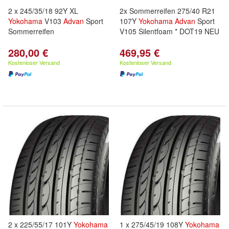
2 x 245/35/18 92Y XL
2x Sommerreifen 275/40 R21
Yokohama
V103
Advan
Sport
107Y
Yokohama
Advan
Sport
Sommerreifen
V105 Silentfoam * DOT19 NEU
280,00 €
469,95 €
Kostenloser Versand
Kostenloser Versand
2 x 225/55/17 101Y
Yokohama
1 x 275/45/19 108Y
Yokohama