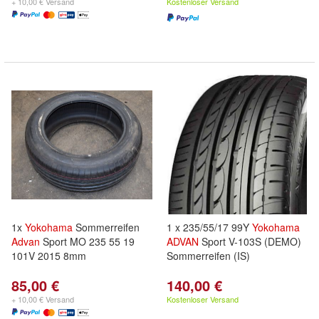
+ 10,00 € Versand
Kostenloser Versand
1x
Yokohama
Sommerreifen
1 x 235/55/17 99Y
Yokohama
Advan
Sport MO 235 55 19
ADVAN
Sport V-103S (DEMO)
101V 2015 8mm
Sommerreifen (IS)
85,00 €
140,00 €
+ 10,00 € Versand
Kostenloser Versand