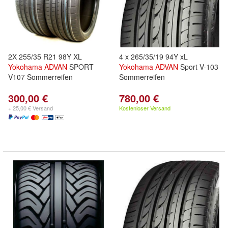
2X 255/35 R21 98Y XL
4 x 265/35/19 94Y xL
Yokohama
ADVAN
SPORT
Yokohama
ADVAN
Sport V-103
V107 Sommerreifen
Sommerreifen
300,00 €
780,00 €
+ 25,00 € Versand
Kostenloser Versand