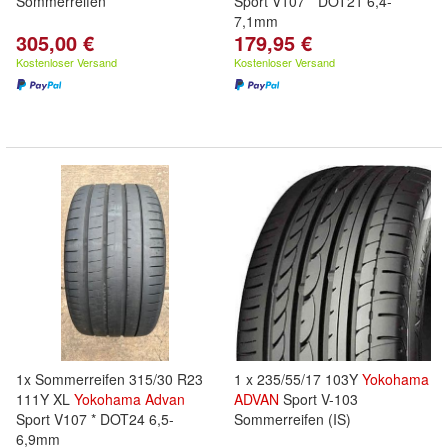
Sommerreifen
Sport V107 * DOT21 6,4-
7,1mm
305,00 €
179,95 €
Kostenloser Versand
Kostenloser Versand
1x Sommerreifen 315/30 R23
1 x 235/55/17 103Y
Yokohama
111Y XL
Yokohama
Advan
ADVAN
Sport V-103
Sport V107 * DOT24 6,5-
Sommerreifen (IS)
6,9mm