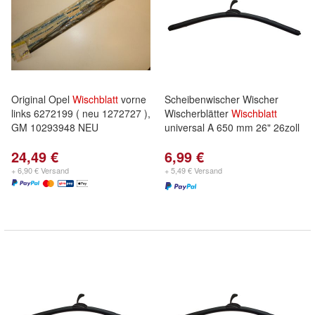
Original Opel
Wischblatt
vorne
Scheibenwischer Wischer
links 6272199 ( neu 1272727 ),
Wischerblätter
Wischblatt
GM 10293948 NEU
universal A 650 mm 26" 26zoll
24,49 €
6,99 €
+ 6,90 € Versand
+ 5,49 € Versand