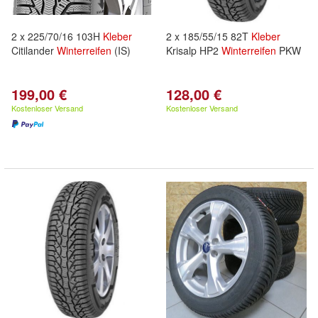
2 x 225/70/16 103H
Kleber
2 x 185/55/15 82T
Kleber
Citilander
Winterreifen
(IS)
Krisalp HP2
Winterreifen
PKW
199,00 €
128,00 €
Kostenloser Versand
Kostenloser Versand