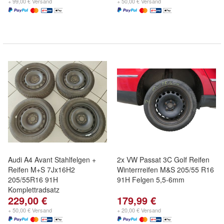
+ 99,00 € Versand
+ 50,00 € Versand
Audi A4 Avant Stahlfelgen +
2x VW Passat 3C Golf Reifen
Reifen M+S 7Jx16H2
Winterrreifen M&S 205/55 R16
205/55R16 91H
91H Felgen 5,5-6mm
Komplettradsatz
229,00 €
179,99 €
+ 50,00 € Versand
+ 20,00 € Versand