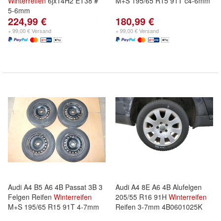
Winterreifen
6jx14H2 ET38 #
M+S 195/65 R15 91T c4-6mm
5-6mm
224,99 €
180,99 €
+ 99,00 € Versand
+ 99,00 € Versand
Audi A4 B5 A6 4B Passat 3B 3
Audi A4 8E A6 4B Alufelgen
Felgen Reifen
Winterreifen
205/55 R16 91H
Winterreifen
M+S 195/65 R15 91T 4-7mm
Reifen 3-7mm 4B0601025K