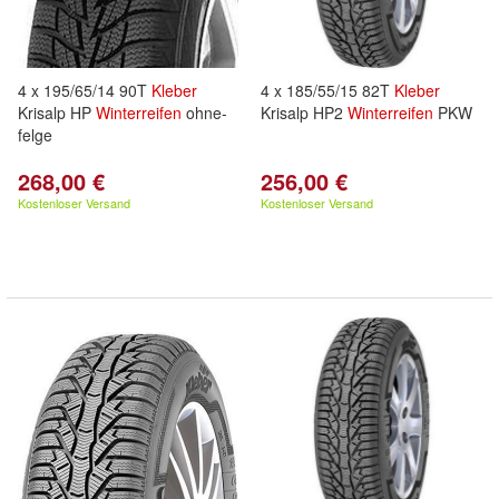
4 x 195/65/14 90T
Kleber
4 x 185/55/15 82T
Kleber
Krisalp HP
Winterreifen
ohne-
Krisalp HP2
Winterreifen
PKW
felge
268,00 €
256,00 €
Kostenloser Versand
Kostenloser Versand