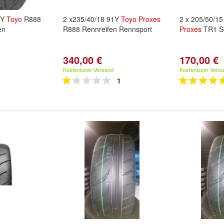
3Y
Toyo
R888
2 x235/40/18 91Y
Toyo
Proxes
2 x 205/50/1
en
R888 Rennreifen Rennsport
Proxes
TR1 S
340,00 €
170,00 €
Kostenloser Versand
Kostenloser Vers
1