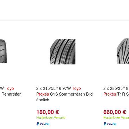
93W
Toyo
2 x 215/55/16 97W
Toyo
2 x 285/35/1
Rennreifen
Proxes
C1S Sommerreifen Bild
Proxes
T1R S
ähnlich
180,00 €
660,00 €
Kostenloser Versand
Kostenloser Vers