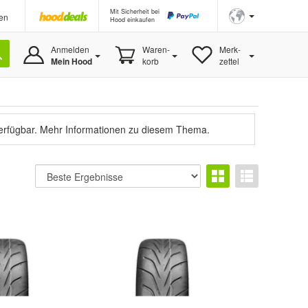
Mit Sicherheit bei
en
Hood einkaufen
Anmelden
Waren-
Merk-
Mein Hood
korb
zettel
verfügbar.
Mehr Informationen zu diesem Thema.