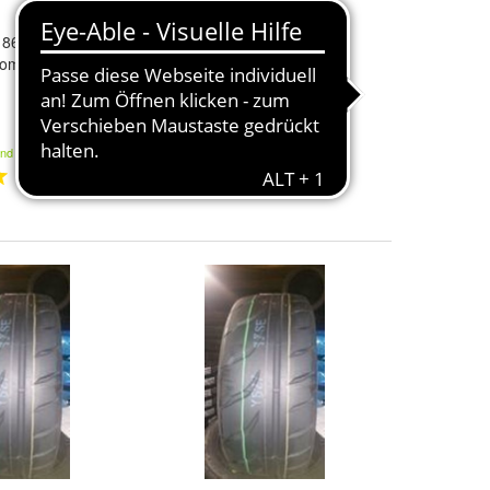
5 86W xL
Toyo
1 x 275/40/18 99Y
Toyo
ommerreifen
Proxes
T1R Sommerreifen
167,00 €
and
Kostenloser Versand
1