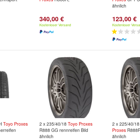
ähnlich
340,00 €
123,00 €
Kostenloser Versand
Kostenloser Vers
6H
Toyo
Proxes
2 x 235/40/18
Toyo
Proxes
2 x 225/40/1
erreifen
R888 GG rennreifen Bild
Proxes
R888R 
ähnlich
ähnlich