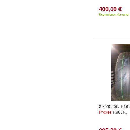
400,00 €
Kostenloser Versand
2 x 205/50/ R1
Proxes
R888R,
295,00 €