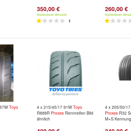
350,00 €
260,00 €
Kostenloser Versand
Kostenloser Vers
1
6 87W
Toyo
4 x 215/45/17 91W
Toyo
4 x 205/50/1
R888R
Proxes
Rennreifen Bild
Proxes
R32 So
ähnlich
M+S Kennun
480,00 €
340,00 €