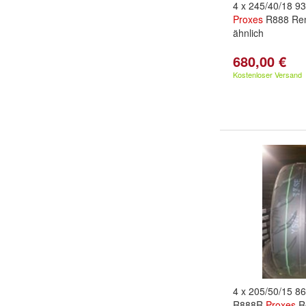
4 x 245/40/18 9
Proxes
R888 Renn
ähnlich
680,00 €
Kostenloser Versand
4 x 205/50/15 
R888R
Proxes
R