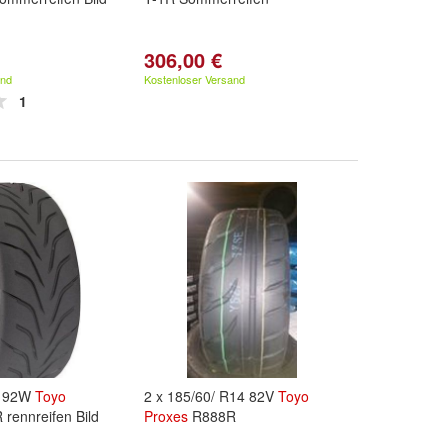
306,00 €
and
Kostenloser Versand
1
8 92W
Toyo
2 x 185/60/ R14 82V
Toyo
rennreifen Bild
Proxes
R888R