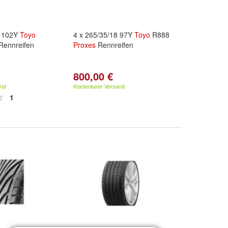
9 102Y
Toyo
4 x 265/35/18 97Y
Toyo
R888
ennreifen
Proxes
Rennreifen
800,00 €
and
Kostenloser Versand
1