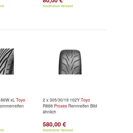
and
Kostenloser Versand
5 86W xL
Toyo
2 x 305/30/19 102Y
Toyo
ommerreifen
R888
Proxes
Rennreifen Bild
ähnlich
580,00 €
and
Kostenloser Versand