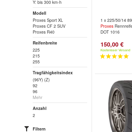
Y: bis 300 km-h
Modell
Proxes Sport XL
1 x 225/50/14 8
Proxes CF 2 SUV
Proxes
Rennreife
Proxes R40
DOT 1016
Reifenbreite
150,00 €
225
Kostenloser Versand
215
255
Tragfähigkeitsindex
(96Y) (Z)
92
96
Mehr
Anzahl
2
Filtern