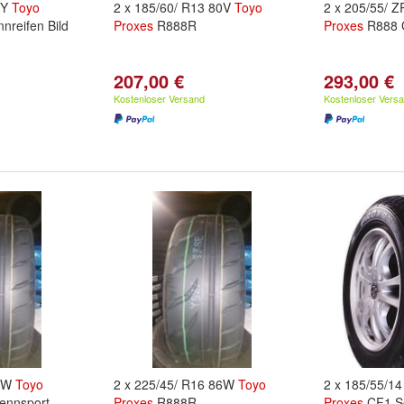
3Y
Toyo
2 x 185/60/ R13 80V
Toyo
2 x 205/55/ 
reifen Bild
Proxes
R888R
Proxes
R888 
207,00 €
293,00 €
Kostenloser Versand
Kostenloser Vers
86W
Toyo
2 x 225/45/ R16 86W
Toyo
2 x 185/55/1
ennsport
Proxes
R888R,
Proxes
CF1 So