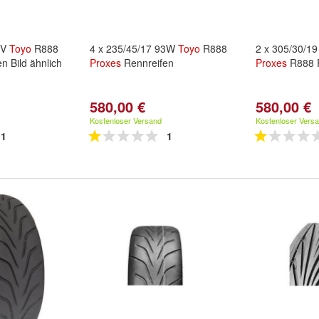
9V
Toyo
R888
4 x 235/45/17 93W
Toyo
R888
2 x 305/30/1
n Bild ähnlich
Proxes
Rennreifen
Proxes
R888 R
580,00 €
580,00 €
Kostenloser Versand
Kostenloser Vers
1
1