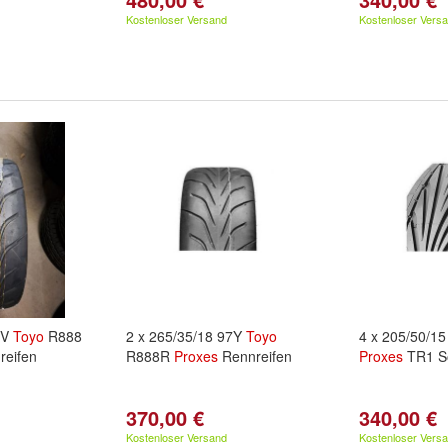
Kostenloser Versand
Kostenloser Vers
5V
Toyo
R888
2 x 265/35/18 97Y
Toyo
4 x 205/50/1
eifen
R888R
Proxes
Rennreifen
Proxes
TR1 S
370,00 €
340,00 €
Kostenloser Versand
Kostenloser Vers