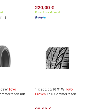
220,00 €
and
Kostenloser Versand
1
7 89W
Toyo
1 x 205/55/16 91W
Toyo
mmerreifen mit
Proxes
T1R Sommerreifen
g
80,00 €