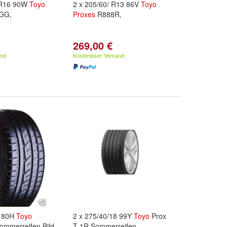
ZR16 90W
Toyo
2 x 205/60/ R13 86V
Toyo
GG,
Proxes
R888R,
269,00 €
and
Kostenloser Versand
4 80H
Toyo
2 x 275/40/18 99Y
Toyo
Prox
mmerreifen Bild
T-1R Sommerreifen