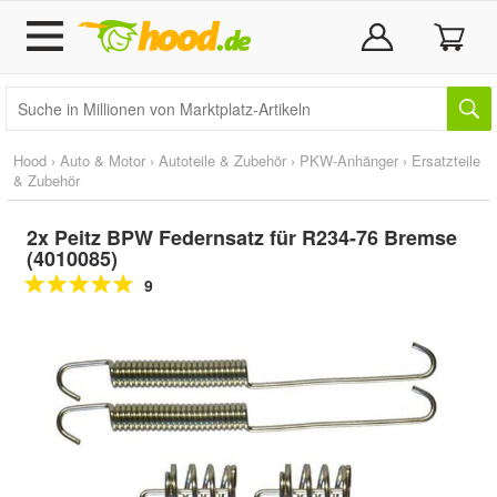
Hood
›
Auto & Motor
›
Autoteile & Zubehör
›
PKW-Anhänger
›
Ersatzteile
& Zubehör
2x Peitz BPW Federnsatz für R234-76 Bremse
(4010085)
9