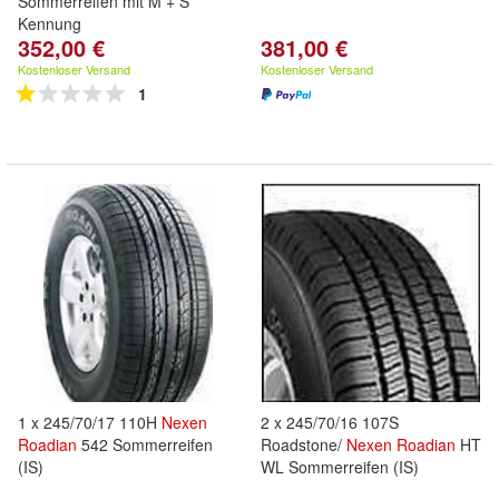
Sommerreifen mit M + S
Kennung
352,00 €
381,00 €
Kostenloser Versand
Kostenloser Versand
1
1 x 245/70/17 110H
Nexen
2 x 245/70/16 107S
Roadian
542 Sommerreifen
Roadstone/
Nexen
Roadian
HT
(IS)
WL Sommerreifen (IS)