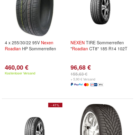
4 x 255/30/22 95V
Nexen
NEXEN
TIRE Sommerreifen
Roadian
HP Sommerreifen
"
Roadian
CT8" 185 R14 102T
460,00 €
96,68 €
Kostenloser Versand
155,63 €
+ 5,90 € Versand
- 41%