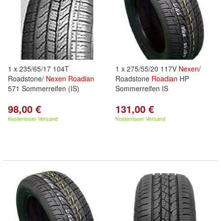
1 x 235/65/17 104T
1 x 275/55/20 117V
Nexen
/
Roadstone/
Nexen
Roadian
Roadstone
Roadian
HP
571 Sommerreifen (IS)
Sommerreifen IS
98,00 €
131,00 €
Kostenloser Versand
Kostenloser Versand