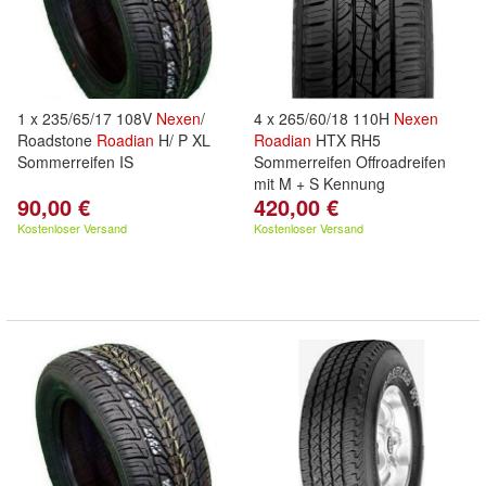
1 x 235/65/17 108V
Nexen
/
4 x 265/60/18 110H
Nexen
Roadstone
Roadian
H/ P XL
Roadian
HTX RH5
Sommerreifen IS
Sommerreifen Offroadreifen
mit M + S Kennung
90,00 €
420,00 €
Kostenloser Versand
Kostenloser Versand