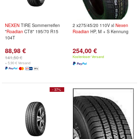
NEXEN
TIRE Sommerreifen
2 x275/45/20 110V xl
Nexen
"
Roadian
CT8" 195/70 R15
Roadian
HP, M + S Kennung
104T
88,98 €
254,00 €
Kostenloser Versand
141,50 €
+ 5,90 € Versand
- 37%