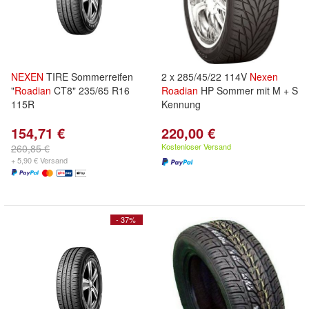
NEXEN
TIRE Sommerreifen
2 x 285/45/22 114V
Nexen
"
Roadian
CT8" 235/65 R16
Roadian
HP Sommer mit M + S
115R
Kennung
154,71 €
220,00 €
Kostenloser Versand
260,85 €
+ 5,90 € Versand
- 37%