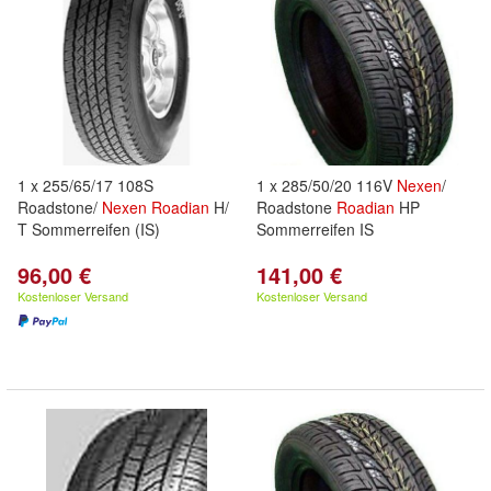
1 x 255/65/17 108S
1 x 285/50/20 116V
Nexen
/
Roadstone/
Nexen
Roadian
H/
Roadstone
Roadian
HP
T Sommerreifen (IS)
Sommerreifen IS
96,00 €
141,00 €
Kostenloser Versand
Kostenloser Versand