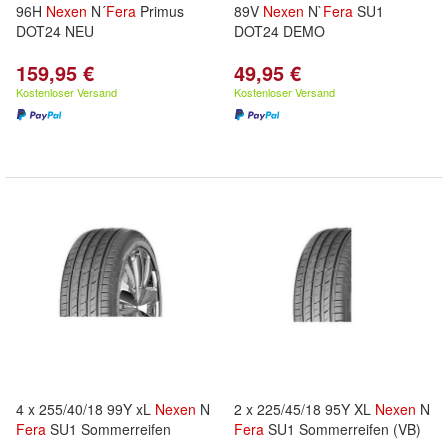
96H
Nexen
N´
Fera
Primus
89V
Nexen
N`
Fera
SU1
DOT24 NEU
DOT24 DEMO
159,95 €
49,95 €
Kostenloser Versand
Kostenloser Versand
4 x 255/40/18 99Y xL
Nexen
N
2 x 225/45/18 95Y XL
Nexen
N
Fera
SU1 Sommerreifen
Fera
SU1 Sommerreifen (VB)