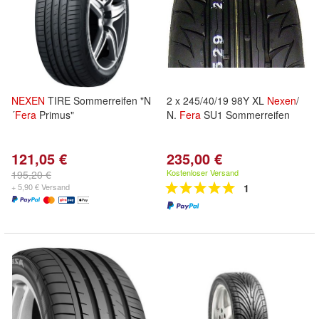
NEXEN
TIRE Sommerreifen "N
2 x 245/40/19 98Y XL
Nexen
/
´
Fera
Primus"
N.
Fera
SU1 Sommerreifen
121,05 €
235,00 €
Kostenloser Versand
195,20 €
+ 5,90 € Versand
1