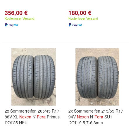
356,00 €
180,00 €
Kostenloser Versand
Kostenloser Versand
2x Sommerreifen 205/45 R17
2x Sommerreifen 215/55 R17
88V XL
Nexen
N`
Fera
Primus
94V
Nexen
N´
Fera
SU1
DOT25 NEU
DOT19 5,7-6,3mm