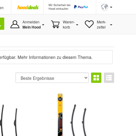
Mit Sicherheit bei
en
Hood einkaufen
Anmelden
Waren-
Merk-
Mein Hood
korb
zettel
verfügbar.
Mehr Informationen zu diesem Thema.