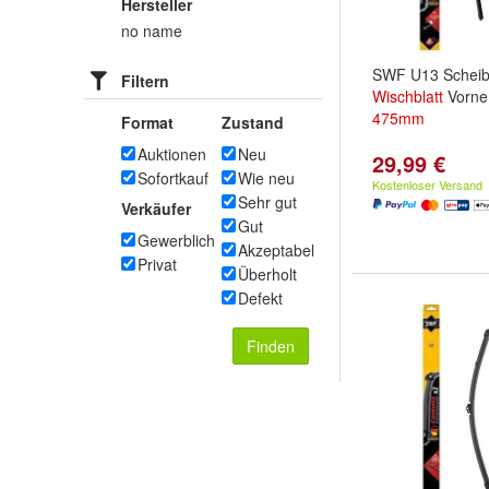
Hersteller
no name
SWF U13 Scheib
Filtern
Wischblatt
Vorn
475mm
Format
Zustand
Auktionen
Neu
29,99 €
Sofortkauf
Wie neu
Kostenloser Versand
Sehr gut
Verkäufer
Gut
Gewerblich
Akzeptabel
Privat
Überholt
Defekt
Finden