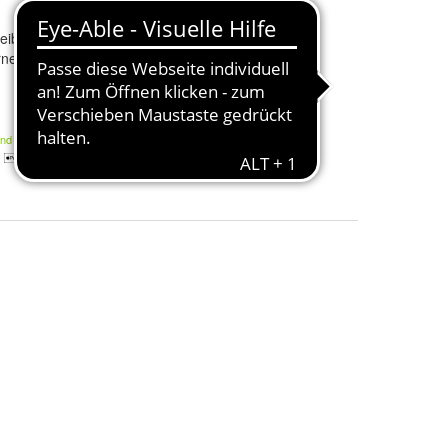
eibenwischer
SWF K11 Scheibenwischer
rne 530mm &
Wischblatt
Vorne 530mm &
475mm
29,99 €
and
Kostenloser Versand