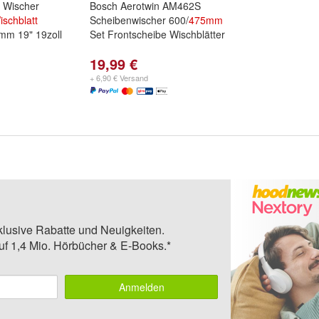
 Wischer
Bosch Aerotwin AM462S
ischblatt
Scheibenwischer 600/
475mm
 mm 19" 19zoll
Set Frontscheibe Wischblätter
19,99 €
+ 6,90 € Versand
klusive Rabatte und Neuigkeiten.
auf 1,4 Mio. Hörbücher & E-Books.*
Anmelden