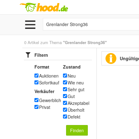
0 Artikel zum Thema
"Grenlander Strong36"
Filtern
Ungültige
Format
Zustand
Auktionen
Neu
Sofortkauf
Wie neu
Sehr gut
Verkäufer
Gut
Gewerblich
Akzeptabel
Privat
Überholt
Defekt
Finden